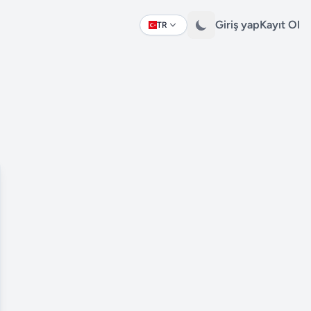
Giriş yap
Kayıt Ol
TR
Change language