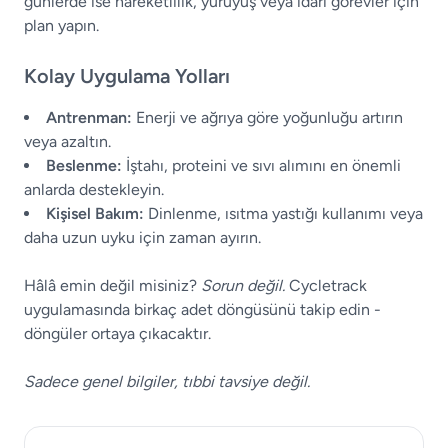
günlerde ise hareketlilik, yürüyüş veya idari görevler için
plan yapın.
Kolay Uygulama Yolları
Antrenman:
Enerji ve ağrıya göre yoğunluğu artırın
veya azaltın.
Beslenme:
İştahı, proteini ve sıvı alımını en önemli
anlarda destekleyin.
Kişisel Bakım:
Dinlenme, ısıtma yastığı kullanımı veya
daha uzun uyku için zaman ayırın.
Hâlâ emin değil misiniz?
Sorun değil.
Cycletrack
uygulamasında birkaç adet döngüsünü takip edin -
döngüler ortaya çıkacaktır.
Sadece genel bilgiler, tıbbi tavsiye değil.