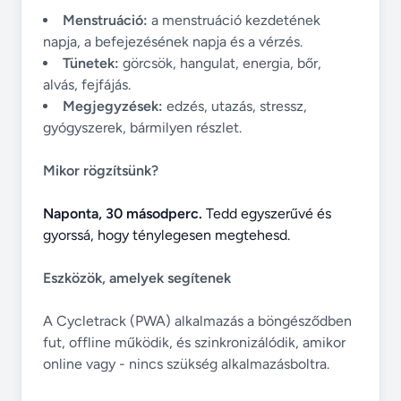
Menstruáció:
a menstruáció kezdetének
napja, a befejezésének napja és a vérzés.
Tünetek:
görcsök, hangulat, energia, bőr,
alvás, fejfájás.
Megjegyzések:
edzés, utazás, stressz,
gyógyszerek, bármilyen részlet.
Mikor rögzítsünk?
Naponta, 30 másodperc.
Tedd egyszerűvé és
gyorssá, hogy ténylegesen megtehesd.
Eszközök, amelyek segítenek
A Cycletrack (PWA) alkalmazás a böngésződben
fut, offline működik, és szinkronizálódik, amikor
online vagy - nincs szükség alkalmazásboltra.