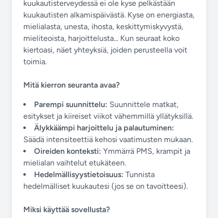
kuukautisterveydessä ei ole kyse pelkästään
kuukautisten alkamispäivästä. Kyse on energiasta,
mielialasta, unesta, ihosta, keskittymiskyvystä,
mieliteoista, harjoittelusta... Kun seuraat koko
kiertoasi, näet yhteyksiä, joiden perusteella voit
toimia.
Mitä kierron seuranta avaa?
Parempi suunnittelu:
Suunnittele matkat,
esitykset ja kiireiset viikot vähemmillä yllätyksillä.
Älykkäämpi harjoittelu ja palautuminen:
Säädä intensiteettiä kehosi vaatimusten mukaan.
Oireiden konteksti:
Ymmärrä PMS, krampit ja
mielialan vaihtelut etukäteen.
Hedelmällisyystietoisuus:
Tunnista
hedelmälliset kuukautesi (jos se on tavoitteesi).
Miksi käyttää sovellusta?