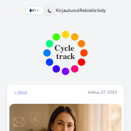
Kirjautunut
Rekistöröidy
FI
Change language
←
Blogi
elokuu 27, 2025