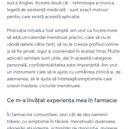
sud a Angliei. Aceste două căi - tehnologia și munca
legată de asistență medicală - sunt exact motivul
pentru care există această aplicație.
Motivația inițială a fost simplă: am vrut ca fiicele mele
să aibă un calendar menstrual practic, care să nu le
vândă datele către terți, să nu le creeze profiluri online
și să fie privat, sigur și convenabil în același timp. Multe
aplicații similare sunt utile, dar în această categorie
personală, confidențialitatea este importantă. Am vrut
un instrument care să le ajute cu urmărirea zilnică și, de
asemenea, să le ajute să înțeleagă simptomele care
uneori însoțesc ciclurile menstruale.
Ce m-a învățat experiența mea în farmacie
În farmaciile comunitare, vezi cât de des oamenii
trăiesc cu simptome în tăcere: menstruații dureroase,
sângerări abundente, schimbări de dispoziție, migrene,