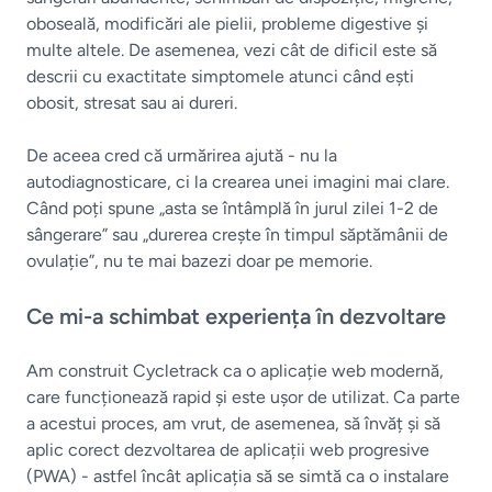
oboseală, modificări ale pielii, probleme digestive și
multe altele. De asemenea, vezi cât de dificil este să
descrii cu exactitate simptomele atunci când ești
obosit, stresat sau ai dureri.
De aceea cred că urmărirea ajută - nu la
autodiagnosticare, ci la crearea unei imagini mai clare.
Când poți spune „asta se întâmplă în jurul zilei 1-2 de
sângerare” sau „durerea crește în timpul săptămânii de
ovulație”, nu te mai bazezi doar pe memorie.
Ce mi-a schimbat experiența în dezvoltare
Am construit Cycletrack ca o aplicație web modernă,
care funcționează rapid și este ușor de utilizat. Ca parte
a acestui proces, am vrut, de asemenea, să învăț și să
aplic corect dezvoltarea de aplicații web progresive
(PWA) - astfel încât aplicația să se simtă ca o instalare