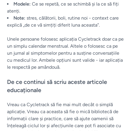
Modele:
Ce se repetă, ce se schimbă și la ce să fiți
atenți.
Note:
stres, călătorii, boli, rutine noi - context care
explică „de ce vă simțiți diferit luna aceasta”.
Unele persoane folosesc aplicația Cycletrack doar ca pe
un simplu calendar menstrual. Altele o folosesc ca pe
un jurnal al simptomelor pentru a susține conversațiile
cu medicul lor. Ambele opțiuni sunt valide - iar aplicația
le respectă pe amândouă.
De ce continui să scriu aceste articole
educaționale
Vreau ca Cycletrack să fie mai mult decât o simplă
aplicație. Vreau ca aceasta să fie o mică bibliotecă de
informații clare și practice, care să ajute oamenii să
înțeleagă ciclul lor și afecțiunile care pot fi asociate cu