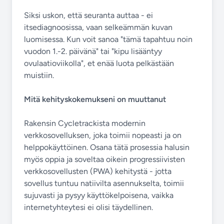
Siksi uskon, että seuranta auttaa - ei
itsediagnoosissa, vaan selkeämmän kuvan
luomisessa. Kun voit sanoa "tämä tapahtuu noin
vuodon 1.-2. päivänä" tai "kipu lisääntyy
ovulaatioviikolla", et enää luota pelkästään
muistiin.
Mitä kehityskokemukseni on muuttanut
Rakensin Cycletrackista modernin
verkkosovelluksen, joka toimii nopeasti ja on
helppokäyttöinen. Osana tätä prosessia halusin
myös oppia ja soveltaa oikein progressiivisten
verkkosovellusten (PWA) kehitystä - jotta
sovellus tuntuu natiivilta asennukselta, toimii
sujuvasti ja pysyy käyttökelpoisena, vaikka
internetyhteytesi ei olisi täydellinen.