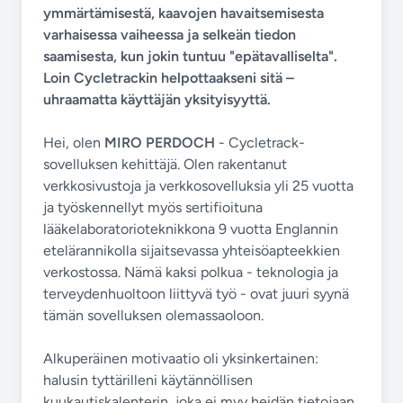
ymmärtämisestä, kaavojen havaitsemisesta
varhaisessa vaiheessa ja selkeän tiedon
saamisesta, kun jokin tuntuu "epätavalliselta".
Loin Cycletrackin helpottaakseni sitä –
uhraamatta käyttäjän yksityisyyttä.
Hei, olen
MIRO PERDOCH
- Cycletrack-
sovelluksen kehittäjä. Olen rakentanut
verkkosivustoja ja verkkosovelluksia yli 25 vuotta
ja työskennellyt myös sertifioituna
lääkelaboratorioteknikkona 9 vuotta Englannin
etelärannikolla sijaitsevassa yhteisöapteekkien
verkostossa. Nämä kaksi polkua - teknologia ja
terveydenhuoltoon liittyvä työ - ovat juuri syynä
tämän sovelluksen olemassaoloon.
Alkuperäinen motivaatio oli yksinkertainen:
halusin tyttärilleni käytännöllisen
kuukautiskalenterin, joka ei myy heidän tietojaan