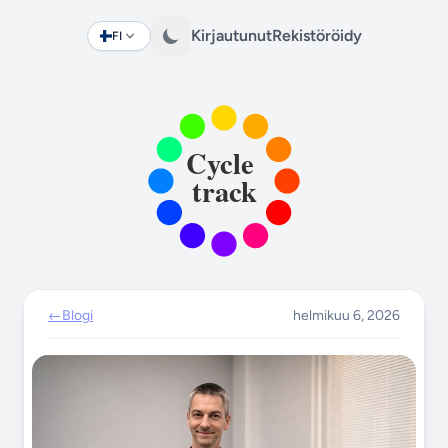
Kirjautunut
Rekistöröidy
FI
Change language
←
Blogi
helmikuu 6, 2026