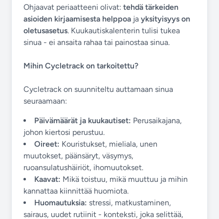
Ohjaavat periaatteeni olivat:
tehdä tärkeiden
asioiden kirjaamisesta helppoa
ja
yksityisyys on
oletusasetus
. Kuukautiskalenterin tulisi tukea
sinua - ei ansaita rahaa tai painostaa sinua.
Mihin Cycletrack on tarkoitettu?
Cycletrack on suunniteltu auttamaan sinua
seuraamaan:
Päivämäärät ja kuukautiset:
Perusaikajana,
johon kiertosi perustuu.
Oireet:
Kouristukset, mieliala, unen
muutokset, päänsäryt, väsymys,
ruoansulatushäiriöt, ihomuutokset.
Kaavat:
Mikä toistuu, mikä muuttuu ja mihin
kannattaa kiinnittää huomiota.
Huomautuksia:
stressi, matkustaminen,
sairaus, uudet rutiinit - konteksti, joka selittää,