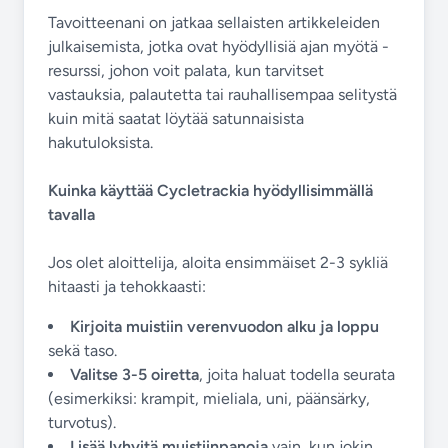
Tavoitteenani on jatkaa sellaisten artikkeleiden
julkaisemista, jotka ovat hyödyllisiä ajan myötä -
resurssi, johon voit palata, kun tarvitset
vastauksia, palautetta tai rauhallisempaa selitystä
kuin mitä saatat löytää satunnaisista
hakutuloksista.
Kuinka käyttää Cycletrackia hyödyllisimmällä
tavalla
Jos olet aloittelija, aloita ensimmäiset 2-3 sykliä
hitaasti ja tehokkaasti:
Kirjoita muistiin verenvuodon alku ja loppu
sekä taso.
Valitse 3-5 oiretta
, joita haluat todella seurata
(esimerkiksi: krampit, mieliala, uni, päänsärky,
turvotus).
Lisää lyhyitä muistiinpanoja
vain, kun jokin