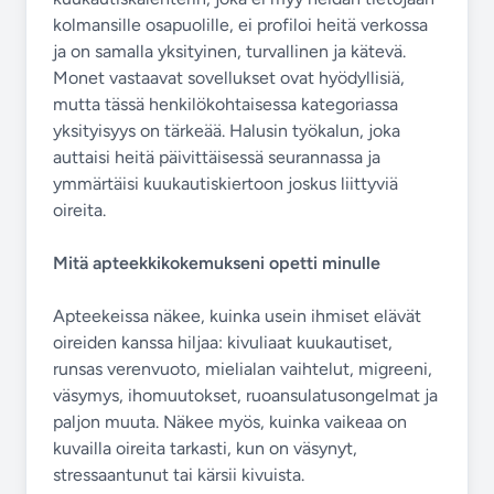
kolmansille osapuolille, ei profiloi heitä verkossa
ja on samalla yksityinen, turvallinen ja kätevä.
Monet vastaavat sovellukset ovat hyödyllisiä,
mutta tässä henkilökohtaisessa kategoriassa
yksityisyys on tärkeää. Halusin työkalun, joka
auttaisi heitä päivittäisessä seurannassa ja
ymmärtäisi kuukautiskiertoon joskus liittyviä
oireita.
Mitä apteekkikokemukseni opetti minulle
Apteekeissa näkee, kuinka usein ihmiset elävät
oireiden kanssa hiljaa: kivuliaat kuukautiset,
runsas verenvuoto, mielialan vaihtelut, migreeni,
väsymys, ihomuutokset, ruoansulatusongelmat ja
paljon muuta. Näkee myös, kuinka vaikeaa on
kuvailla oireita tarkasti, kun on väsynyt,
stressaantunut tai kärsii kivuista.