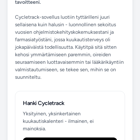
tavoitteeni.
Cycletrack-sovellus luotiin tyttärilleni juuri
sellaisena kuin halusin - luonnollinen sekoitus
vuosien ohjelmistokehityskokemuksestani ja
farmasiatyöstäni, jossa kuukautisterveys oli
jokapäiväistä todellisuutta. Käytitpä sitä sitten
kehosi ymmärtämiseen paremmin, oireiden
seuraamiseen luottavaisemmin tai lääkärikäyntiin
valmistautumiseen, se tekee sen, mihin se on
suunniteltu.
Hanki Cycletrack
Yksityinen, yksinkertainen
kuukautiskalenteri - ilmainen, ei
mainoksia.