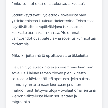
"miksi tunnet olosi erilaiseksi tässä kuussa".
Jotkut käyttävät Cycletrack-sovellusta vain
yksinkertaisena kuukautiskalenterina. Toiset taas
käyttävät sitä oirepäiväkirjana tukeakseen
keskusteluja lääkärin kanssa. Molemmat
vaihtoehdot ovat päteviä - ja sovellus kunnioittaa
molempia.
Miksi kirjoitan näitä opettavaisia artikkeleita
Haluan Cycletrackin olevan enemmän kuin vain
sovellus. Haluan tämän olevan pieni kirjasto
selkeää ja käytännöllistä opetusta, joka auttaa
ihmisiä ymmärtämään kiertoaan ja siihen
mahdollisesti liittyviä tiloja - ovulaatiomalleista ja
kierron vaihtelusta kivun seurantaan ja
migreeniin.