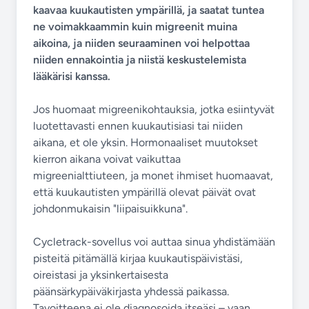
kaavaa kuukautisten ympärillä, ja saatat tuntea
ne voimakkaammin kuin migreenit muina
aikoina, ja niiden seuraaminen voi helpottaa
niiden ennakointia ja niistä keskustelemista
lääkärisi kanssa.
Jos huomaat migreenikohtauksia, jotka esiintyvät
luotettavasti ennen kuukautisiasi tai niiden
aikana, et ole yksin. Hormonaaliset muutokset
kierron aikana voivat vaikuttaa
migreenialttiuteen, ja monet ihmiset huomaavat,
että kuukautisten ympärillä olevat päivät ovat
johdonmukaisin "liipaisuikkuna".
Cycletrack-sovellus voi auttaa sinua yhdistämään
pisteitä pitämällä kirjaa kuukautispäivistäsi,
oireistasi ja yksinkertaisesta
päänsärkypäiväkirjasta yhdessä paikassa.
Tavoitteena ei ole diagnosoida itseäsi – vaan