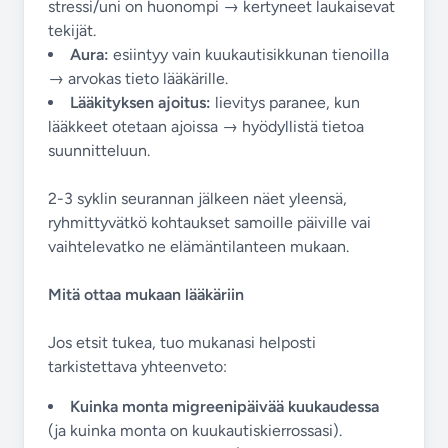
stressi/uni on huonompi → kertyneet laukaisevat
tekijät.
Aura:
esiintyy vain kuukautisikkunan tienoilla
→ arvokas tieto lääkärille.
Lääkityksen ajoitus:
lievitys paranee, kun
lääkkeet otetaan ajoissa → hyödyllistä tietoa
suunnitteluun.
2-3 syklin seurannan jälkeen näet yleensä,
ryhmittyvätkö kohtaukset samoille päiville vai
vaihtelevatko ne elämäntilanteen mukaan.
Mitä ottaa mukaan lääkäriin
Jos etsit tukea, tuo mukanasi helposti
tarkistettava yhteenveto:
Kuinka monta migreenipäivää kuukaudessa
(ja kuinka monta on kuukautiskierrossasi).