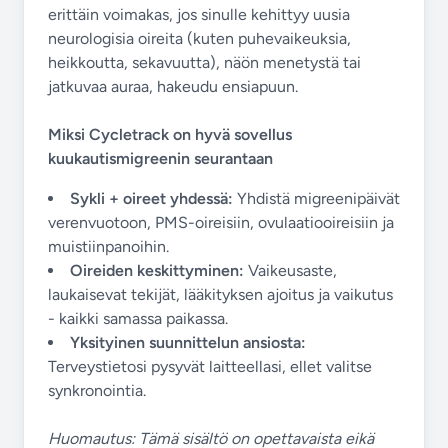
erittäin voimakas, jos sinulle kehittyy uusia
neurologisia oireita (kuten puhevaikeuksia,
heikkoutta, sekavuutta), näön menetystä tai
jatkuvaa auraa, hakeudu ensiapuun.
Miksi Cycletrack on hyvä sovellus
kuukautismigreenin seurantaan
Sykli + oireet yhdessä:
Yhdistä migreenipäivät
verenvuotoon, PMS-oireisiin, ovulaatiooireisiin ja
muistiinpanoihin.
Oireiden keskittyminen:
Vaikeusaste,
laukaisevat tekijät, lääkityksen ajoitus ja vaikutus
- kaikki samassa paikassa.
Yksityinen suunnittelun ansiosta:
Terveystietosi pysyvät laitteellasi, ellet valitse
synkronointia.
Huomautus: Tämä sisältö on opettavaista eikä