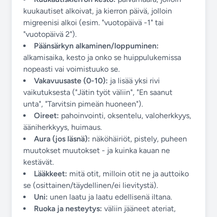
kuukautiset alkoivat, ja kierron päivä, jolloin
migreenisi alkoi (esim. "vuotopäivä -1" tai
"vuotopäivä 2").
Päänsärkyn alkaminen/loppuminen:
alkamisaika, kesto ja onko se huippulukemissa
nopeasti vai voimistuuko se.
Vakavuusaste (0-10):
ja lisää yksi rivi
vaikutuksesta ("Jätin työt väliin", "En saanut
unta", "Tarvitsin pimeän huoneen").
Oireet:
pahoinvointi, oksentelu, valoherkkyys,
ääniherkkyys, huimaus.
Aura (jos läsnä):
näköhäiriöt, pistely, puheen
muutokset muutokset - ja kuinka kauan ne
kestävät.
Lääkkeet:
mitä otit, milloin otit ne ja auttoiko
se (osittainen/täydellinen/ei lievitystä).
Uni:
unen laatu ja laatu edellisenä iltana.
Ruoka ja nesteytys:
väliin jääneet ateriat,