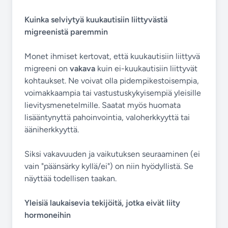
Kuinka selviytyä kuukautisiin liittyvästä
migreenistä paremmin
Monet ihmiset kertovat, että kuukautisiin liittyvä
migreeni on
vakava
kuin ei-kuukautisiin liittyvät
kohtaukset. Ne voivat olla pidempikestoisempia,
voimakkaampia tai vastustuskykyisempiä yleisille
lievitysmenetelmille. Saatat myös huomata
lisääntynyttä pahoinvointia, valoherkkyyttä tai
ääniherkkyyttä.
Siksi vakavuuden ja vaikutuksen seuraaminen (ei
vain "päänsärky kyllä/ei") on niin hyödyllistä. Se
näyttää todellisen taakan.
Yleisiä laukaisevia tekijöitä, jotka eivät liity
hormoneihin