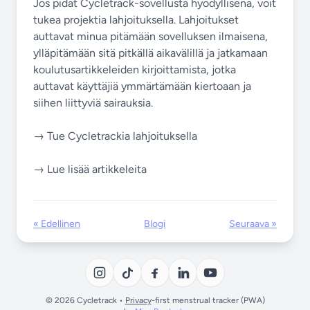
Jos pidät Cycletrack-sovellusta hyödyllisenä, voit
tukea projektia lahjoituksella. Lahjoitukset
auttavat minua pitämään sovelluksen ilmaisena,
ylläpitämään sitä pitkällä aikavälillä ja jatkamaan
koulutusartikkeleiden kirjoittamista, jotka
auttavat käyttäjiä ymmärtämään kiertoaan ja
siihen liittyviä sairauksia.
→ Tue Cycletrackia lahjoituksella
→ Lue lisää artikkeleita
« Edellinen
Blogi
Seuraava »
© 2026 Cycletrack •
Privacy
-first menstrual tracker (PWA)