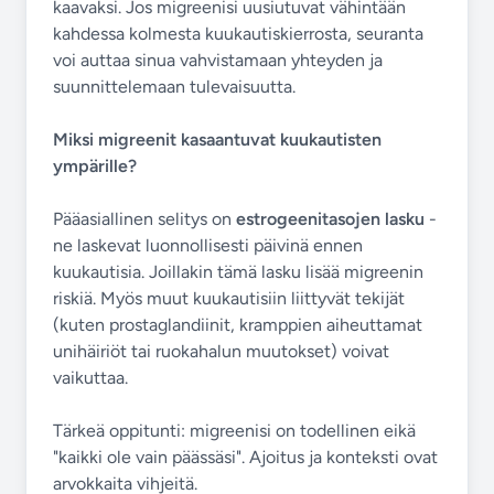
kaavaksi. Jos migreenisi uusiutuvat vähintään
kahdessa kolmesta kuukautiskierrosta, seuranta
voi auttaa sinua vahvistamaan yhteyden ja
suunnittelemaan tulevaisuutta.
Miksi migreenit kasaantuvat kuukautisten
ympärille?
Pääasiallinen selitys on
estrogeenitasojen lasku
-
ne laskevat luonnollisesti päivinä ennen
kuukautisia. Joillakin tämä lasku lisää migreenin
riskiä. Myös muut kuukautisiin liittyvät tekijät
(kuten prostaglandiinit, kramppien aiheuttamat
unihäiriöt tai ruokahalun muutokset) voivat
vaikuttaa.
Tärkeä oppitunti: migreenisi on todellinen eikä
"kaikki ole vain päässäsi". Ajoitus ja konteksti ovat
arvokkaita vihjeitä.