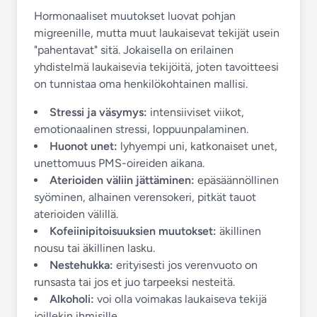
Hormonaaliset muutokset luovat pohjan
migreenille, mutta muut laukaisevat tekijät usein
"pahentavat" sitä. Jokaisella on erilainen
yhdistelmä laukaisevia tekijöitä, joten tavoitteesi
on tunnistaa oma henkilökohtainen mallisi.
Stressi ja väsymys:
intensiiviset viikot,
emotionaalinen stressi, loppuunpalaminen.
Huonot unet:
lyhyempi uni, katkonaiset unet,
unettomuus PMS-oireiden aikana.
Aterioiden väliin jättäminen:
epäsäännöllinen
syöminen, alhainen verensokeri, pitkät tauot
aterioiden välillä.
Kofeiinipitoisuuksien muutokset:
äkillinen
nousu tai äkillinen lasku.
Nestehukka:
erityisesti jos verenvuoto on
runsasta tai jos et juo tarpeeksi nesteitä.
Alkoholi:
voi olla voimakas laukaiseva tekijä
joillekin ihmisille.