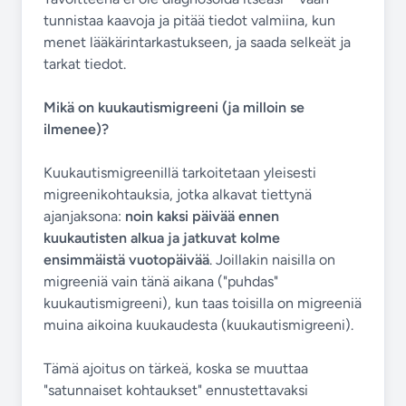
tunnistaa kaavoja ja pitää tiedot valmiina, kun
menet lääkärintarkastukseen, ja saada selkeät ja
tarkat tiedot.
Mikä on kuukautismigreeni (ja milloin se
ilmenee)?
Kuukautismigreenillä tarkoitetaan yleisesti
migreenikohtauksia, jotka alkavat tiettynä
ajanjaksona:
noin kaksi päivää ennen
kuukautisten alkua ja jatkuvat kolme
ensimmäistä vuotopäivää
. Joillakin naisilla on
migreeniä vain tänä aikana ("puhdas"
kuukautismigreeni), kun taas toisilla on migreeniä
muina aikoina kuukaudesta (kuukautismigreeni).
Tämä ajoitus on tärkeä, koska se muuttaa
"satunnaiset kohtaukset" ennustettavaksi