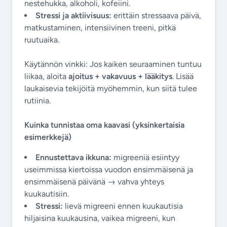
nestehukka, alkoholi, kofeiini.
Stressi ja aktiivisuus:
erittäin stressaava päivä,
matkustaminen, intensiivinen treeni, pitkä
ruutuaika.
Käytännön vinkki: Jos kaiken seuraaminen tuntuu
liikaa, aloita
ajoitus + vakavuus + lääkitys
. Lisää
laukaisevia tekijöitä myöhemmin, kun siitä tulee
rutiinia.
Kuinka tunnistaa oma kaavasi (yksinkertaisia
esimerkkejä)
Ennustettava ikkuna:
migreeniä esiintyy
useimmissa kiertoissa vuodon ensimmäisenä ja
ensimmäisenä päivänä → vahva yhteys
kuukautisiin.
Stressi:
lievä migreeni ennen kuukautisia
hiljaisina kuukausina, vaikea migreeni, kun