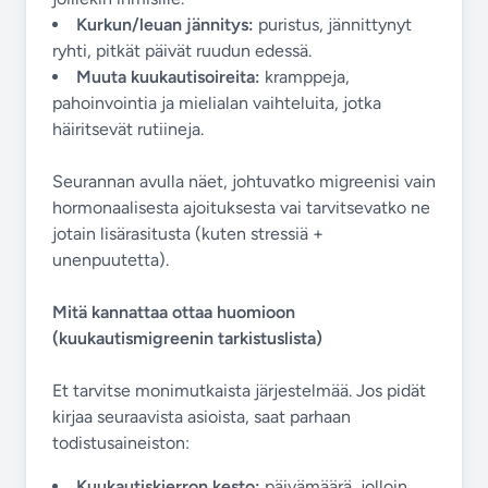
Kurkun/leuan jännitys:
puristus, jännittynyt
ryhti, pitkät päivät ruudun edessä.
Muuta kuukautisoireita:
kramppeja,
pahoinvointia ja mielialan vaihteluita, jotka
häiritsevät rutiineja.
Seurannan avulla näet, johtuvatko migreenisi vain
hormonaalisesta ajoituksesta vai tarvitsevatko ne
jotain lisärasitusta (kuten stressiä +
unenpuutetta).
Mitä kannattaa ottaa huomioon
(kuukautismigreenin tarkistuslista)
Et tarvitse monimutkaista järjestelmää. Jos pidät
kirjaa seuraavista asioista, saat parhaan
todistusaineiston:
Kuukautiskierron kesto:
päivämäärä, jolloin