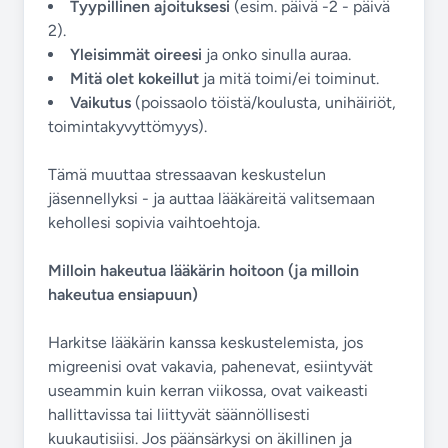
Tyypillinen ajoituksesi
(esim. päivä -2 - päivä
2).
Yleisimmät oireesi
ja onko sinulla auraa.
Mitä olet kokeillut
ja mitä toimi/ei toiminut.
Vaikutus
(poissaolo töistä/koulusta, unihäiriöt,
toimintakyvyttömyys).
Tämä muuttaa stressaavan keskustelun
jäsennellyksi - ja auttaa lääkäreitä valitsemaan
kehollesi sopivia vaihtoehtoja.
Milloin hakeutua lääkärin hoitoon (ja milloin
hakeutua ensiapuun)
Harkitse lääkärin kanssa keskustelemista, jos
migreenisi ovat vakavia, pahenevat, esiintyvät
useammin kuin kerran viikossa, ovat vaikeasti
hallittavissa tai liittyvät säännöllisesti
kuukautisiisi. Jos päänsärkysi on äkillinen ja