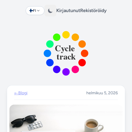
Kirjautunut
Rekistöröidy
FI
Change language
←
Blogi
helmikuu 5, 2026