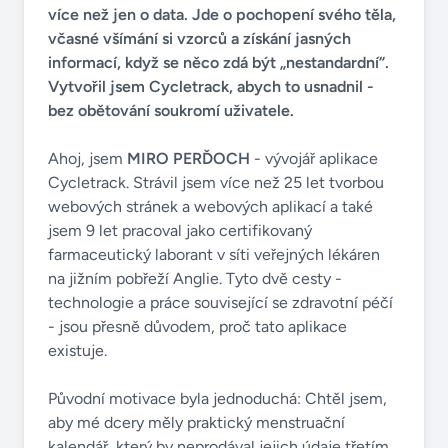
více než jen o data. Jde o pochopení svého těla,
včasné všímání si vzorců a získání jasných
informací, když se něco zdá být „nestandardní“.
Vytvořil jsem Cycletrack, abych to usnadnil -
bez obětování soukromí uživatele.
Ahoj, jsem
MIRO PERĎOCH
- vývojář aplikace
Cycletrack. Strávil jsem více než 25 let tvorbou
webových stránek a webových aplikací a také
jsem 9 let pracoval jako certifikovaný
farmaceutický laborant v síti veřejných lékáren
na jižním pobřeží Anglie. Tyto dvě cesty -
technologie a práce související se zdravotní péčí
- jsou přesně důvodem, proč tato aplikace
existuje.
Původní motivace byla jednoduchá: Chtěl jsem,
aby mé dcery měly praktický menstruační
kalendář, který by neprodával jejich údaje třetím