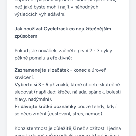
než jaké byste mohli najít v náhodných
výsledcích vyhledávání.
Jak používat Cycletrack co nejužitečnějším
způsobem
Pokud jste nováček, začněte první 2 - 3 cykly
pěkně pomalu a efektivně:
Zaznamenejte si začátek - konec
a úroveň
krvácení.
Vyberte si 3 - 5 příznaků
, které chcete skutečně
sledovat (například: křeče, nálada, spánek, bolesti
hlavy, nadýmání).
Přidávejte krátké poznámky
pouze tehdy, když
se něco změní (cestování, stres, nemoc).
Konzistentnost je důležitější než složitost. I jedna
minuta denně může odhalit vzorce, které je jinak