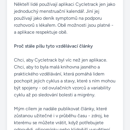
Někteří lidé používají aplikaci Cycletrack jen jako
jednoduchý menstruační kalendář. Jiní jej
používají jako deník symptomů na podporu
rozhovorů s lékařem. Obě možnosti jsou platné -
a aplikace respektuje obě.
Proč stále píšu tyto vzdělávací články
Chci, aby Cycletrack byl víc než jen aplikace.
Chci, aby to byla malá knihovna jasného a
praktického vzdělávání, která pomáhá lidem
pochopit jejich cyklus a stavy, které s ním mohou
být spojeny - od ovulačních vzorců a variability
cyklu až po sledování bolesti a migrény.
Mým cílem je nadále publikovat články, které
zůstanou užitečné i v průběhu času - zdroj, ke
kterému se můžete vrátit, když potřebujete
odpovědi, připomínky nebo klidnější vysvětlení,