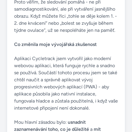
Proto věřím, že sledování pomáhá - ne při
samodiagnostikování, ale při vytváření jasnějšího
obrazu. Když můžete říci „tohle se děje kolem 1. -
2. dne krvácení“ nebo „bolest se zvyšuje během
týdne ovulace“, už se nespoléháte jen na paměť.
Co změnila moje vývojářská zkušenost
Aplikaci Cycletrack jsem vytvořil jako moderní
webovou aplikaci, která funguje rychle a snadno
se používá. Součástí tohoto procesu jsem se také
chtěl naučit a správně aplikovat vývoj
progresivních webových aplikací (PWA) - aby
aplikace působila jako nativní instalace,
fungovala hladce a zůstala použitelná, i když vaše
internetové připojení není dokonalé.
Mou hlavní zásadou bylo:
usnadnit
zaznamenávání toho, co je důležité
a
mít