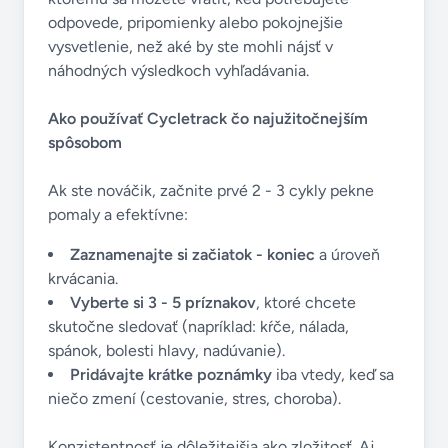
odpovede, pripomienky alebo pokojnejšie
vysvetlenie, než aké by ste mohli nájsť v
náhodných výsledkoch vyhľadávania.
Ako používať Cycletrack čo najužitočnejším
spôsobom
Ak ste nováčik, začnite prvé 2 - 3 cykly pekne
pomaly a efektívne:
Zaznamenajte si začiatok - koniec
a úroveň
krvácania.
Vyberte si 3 - 5 príznakov
, ktoré chcete
skutočne sledovať (napríklad: kŕče, nálada,
spánok, bolesti hlavy, nadúvanie).
Pridávajte krátke poznámky
iba vtedy, keď sa
niečo zmení (cestovanie, stres, choroba).
Konzistentnosť je dôležitejšia ako zložitosť. Aj