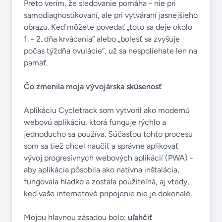
Preto verím, že sledovanie pomáha - nie pri
samodiagnostikovaní, ale pri vytváraní jasnejšieho
obrazu. Keď môžete povedať „toto sa deje okolo
1. - 2. dňa krvácania“ alebo „bolesť sa zvyšuje
počas týždňa ovulácie“, už sa nespoliehate len na
pamäť.
Čo zmenila moja vývojárska skúsenosť
Aplikáciu Cycletrack som vytvoril ako modernú
webovú aplikáciu, ktorá funguje rýchlo a
jednoducho sa používa. Súčasťou tohto procesu
som sa tiež chcel naučiť a správne aplikovať
vývoj progresívnych webových aplikácií (PWA) -
aby aplikácia pôsobila ako natívna inštalácia,
fungovala hladko a zostala použiteľná, aj vtedy,
keď vaše internetové pripojenie nie je dokonalé.
Mojou hlavnou zásadou bolo:
uľahčiť