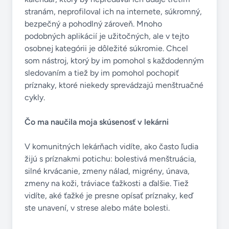
stranám, neprofiloval ich na internete, súkromný,
bezpečný a pohodlný zároveň. Mnoho
podobných aplikácií je užitočných, ale v tejto
osobnej kategórii je dôležité súkromie. Chcel
som nástroj, ktorý by im pomohol s každodenným
sledovaním a tiež by im pomohol pochopiť
príznaky, ktoré niekedy sprevádzajú menštruačné
cykly.
Čo ma naučila moja skúsenosť v lekárni
V komunitných lekárňach vidíte, ako často ľudia
žijú s príznakmi potichu: bolestivá menštruácia,
silné krvácanie, zmeny nálad, migrény, únava,
zmeny na koži, tráviace ťažkosti a ďalšie. Tiež
vidíte, aké ťažké je presne opísať príznaky, keď
ste unavení, v strese alebo máte bolesti.