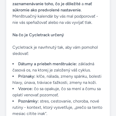
zaznamenávanie toho, čo je dôležité
a
mať
súkromie ako predvolené nastavenie
.
Menštruačný kalendár by vás mal podporovať -
nie vás speňažovať alebo na vás vyvíjať tlak.
Na čo je Cycletrack určený
Cycletrack je navrhnutý tak, aby vám pomohol
sledovať:
Dátumy a priebeh menštruácie:
základná
časová os, na ktorej je založený váš cyklus.
Príznaky:
kŕče, nálada, zmeny spánku, bolesti
hlavy, únava, tráviace ťažkosti, zmeny na koži.
Vzorce:
čo sa opakuje, čo sa mení a čomu sa
oplatí venovať pozornosť.
Poznámky:
stres, cestovanie, choroba, nové
rutiny - kontext, ktorý vysvetľuje, „prečo sa tento
mesiac cítite inak“.