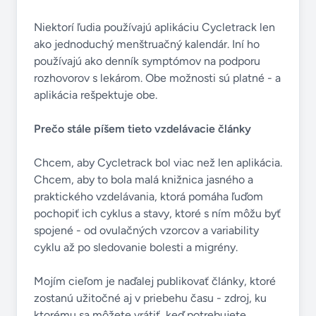
Niektorí ľudia používajú aplikáciu Cycletrack len
ako jednoduchý menštruačný kalendár. Iní ho
používajú ako denník symptómov na podporu
rozhovorov s lekárom. Obe možnosti sú platné - a
aplikácia rešpektuje obe.
Prečo stále píšem tieto vzdelávacie články
Chcem, aby Cycletrack bol viac než len aplikácia.
Chcem, aby to bola malá knižnica jasného a
praktického vzdelávania, ktorá pomáha ľuďom
pochopiť ich cyklus a stavy, ktoré s ním môžu byť
spojené - od ovulačných vzorcov a variability
cyklu až po sledovanie bolesti a migrény.
Mojím cieľom je naďalej publikovať články, ktoré
zostanú užitočné aj v priebehu času - zdroj, ku
ktorému sa môžete vrátiť, keď potrebujete