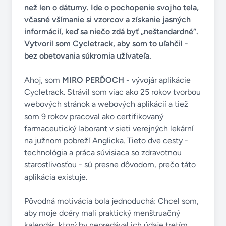
než len o dátumy. Ide o pochopenie svojho tela,
včasné všímanie si vzorcov a získanie jasných
informácií, keď sa niečo zdá byť „neštandardné“.
Vytvoril som Cycletrack, aby som to uľahčil -
bez obetovania súkromia užívateľa.
Ahoj, som
MIRO PERĎOCH
- vývojár aplikácie
Cycletrack. Strávil som viac ako 25 rokov tvorbou
webových stránok a webových aplikácií a tiež
som 9 rokov pracoval ako certifikovaný
farmaceutický laborant v sieti verejných lekární
na južnom pobreží Anglicka. Tieto dve cesty -
technológia a práca súvisiaca so zdravotnou
starostlivosťou - sú presne dôvodom, prečo táto
aplikácia existuje.
Pôvodná motivácia bola jednoduchá: Chcel som,
aby moje dcéry mali praktický menštruačný
kalendár, ktorý by nepredával ich údaje tretím