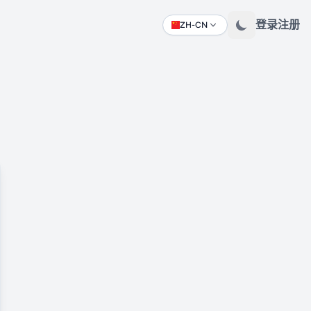
登录
注册
ZH-CN
Change language