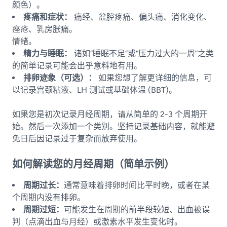
颜色）。
疼痛和症状：
痛经、盆腔疼痛、偏头痛、消化变化、
痤疮、乳房胀痛。
情绪。
精力与睡眠：
诸如“睡眠不足”或“压力过大的一周”之类
的简单记录可能会出乎意料地有用。
排卵迹象（可选）：
如果您想了解更详细的信息，可
以记录宫颈粘液、LH 测试或基础体温 (BBT)。
如果您是初次记录月经周期，请从简单的 2-3 个周期开
始。然后一次添加一个类别。坚持记录基础内容，就能避
免日后因记录过于复杂而放弃使用。
如何解读您的月经周期（简单示例）
周期过长：
通常意味着排卵时间比平时晚，或者在某
个周期内没有排卵。
周期过短：
可能发生在周期的前半段较短、出血被误
判（点滴出血与月经）或激素水平发生变化时。