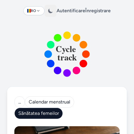
Autentificare
Înregistrare
RO
Change language
...
Calendar menstrual
Sănătatea femeilor