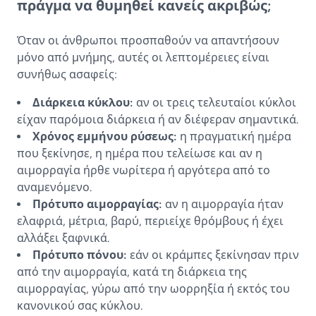
πράγμα να θυμηθεί κανείς ακριβώς;
Όταν οι άνθρωποι προσπαθούν να απαντήσουν
μόνο από μνήμης, αυτές οι λεπτομέρειες είναι
συνήθως ασαφείς:
Διάρκεια κύκλου:
αν οι τρεις τελευταίοι κύκλοι
είχαν παρόμοια διάρκεια ή αν διέφεραν σημαντικά.
Χρόνος εμμήνου ρύσεως:
η πραγματική ημέρα
που ξεκίνησε, η ημέρα που τελείωσε και αν η
αιμορραγία ήρθε νωρίτερα ή αργότερα από το
αναμενόμενο.
Πρότυπο αιμορραγίας:
αν η αιμορραγία ήταν
ελαφριά, μέτρια, βαρύ, περιείχε θρόμβους ή έχει
αλλάξει ξαφνικά.
Πρότυπο πόνου:
εάν οι κράμπες ξεκίνησαν πριν
από την αιμορραγία, κατά τη διάρκεια της
αιμορραγίας, γύρω από την ωορρηξία ή εκτός του
κανονικού σας κύκλου.