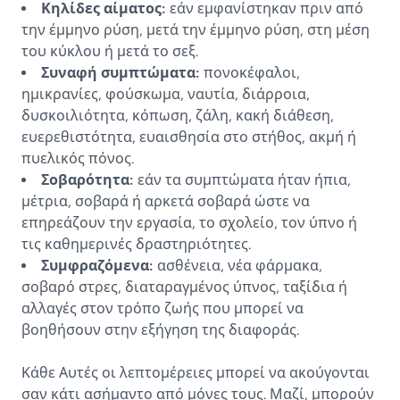
Κηλίδες αίματος:
εάν εμφανίστηκαν πριν από
την έμμηνο ρύση, μετά την έμμηνο ρύση, στη μέση
του κύκλου ή μετά το σεξ.
Συναφή συμπτώματα:
πονοκέφαλοι,
ημικρανίες, φούσκωμα, ναυτία, διάρροια,
δυσκοιλιότητα, κόπωση, ζάλη, κακή διάθεση,
ευερεθιστότητα, ευαισθησία στο στήθος, ακμή ή
πυελικός πόνος.
Σοβαρότητα:
εάν τα συμπτώματα ήταν ήπια,
μέτρια, σοβαρά ή αρκετά σοβαρά ώστε να
επηρεάζουν την εργασία, το σχολείο, τον ύπνο ή
τις καθημερινές δραστηριότητες.
Συμφραζόμενα:
ασθένεια, νέα φάρμακα,
σοβαρό στρες, διαταραγμένος ύπνος, ταξίδια ή
αλλαγές στον τρόπο ζωής που μπορεί να
βοηθήσουν στην εξήγηση της διαφοράς.
Κάθε Αυτές οι λεπτομέρειες μπορεί να ακούγονται
σαν κάτι ασήμαντο από μόνες τους. Μαζί, μπορούν