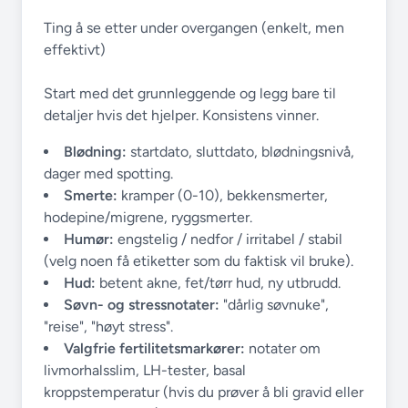
Ting å se etter under overgangen (enkelt, men
effektivt)
Start med det grunnleggende og legg bare til
detaljer hvis det hjelper. Konsistens vinner.
Blødning:
startdato, sluttdato, blødningsnivå,
dager med spotting.
Smerte:
kramper (0-10), bekkensmerter,
hodepine/migrene, ryggsmerter.
Humør:
engstelig / nedfor / irritabel / stabil
(velg noen få etiketter som du faktisk vil bruke).
Hud:
betent akne, fet/tørr hud, ny utbrudd.
Søvn- og stressnotater:
"dårlig søvnuke",
"reise", "høyt stress".
Valgfrie fertilitetsmarkører:
notater om
livmorhalsslim, LH-tester, basal
kroppstemperatur (hvis du prøver å bli gravid eller