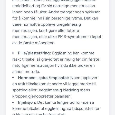
umiddelbart og får sin naturlige menstruasjon
innen noen få uker. Andre trenger noen sykluser
for å komme inn i sin personlige rytme. Det kan
være normalt å oppleve uregelmessig
menstruasjon, kraftigere eller lettere
menstruasjon, eller ulike PMS-symptomer i løpet
av de første månedene.
Pille/plaster/ring:
Eggløsning kan komme
raskt tilbake, så graviditet er mulig før din første
naturlige menstruasjon hvis du ikke bruker en
annen metode.
Hormonell spiral/implantat:
Noen opplever
en rask tilbakekomst; andre vil legge merke til
spotting eller uregelmessig blødning mens
kroppen gjenoppretter balansen.
Injeksjon:
Det kan ta lengre tid for noen å
komme tilbake til eggløsning, så tidspunktet for
syklusen din kan bli forsinket.