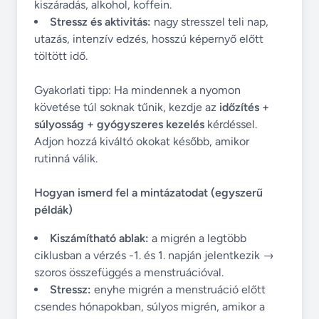
kiszáradás, alkohol, koffein.
Stressz és aktivitás:
nagy stresszel teli nap,
utazás, intenzív edzés, hosszú képernyő előtt
töltött idő.
Gyakorlati tipp: Ha mindennek a nyomon
követése túl soknak tűnik, kezdje az
időzítés +
súlyosság + gyógyszeres kezelés
kérdéssel.
Adjon hozzá kiváltó okokat később, amikor
rutinná válik.
Hogyan ismerd fel a mintázatodat (egyszerű
példák)
Kiszámítható ablak:
a migrén a legtöbb
ciklusban a vérzés -1. és 1. napján jelentkezik →
szoros összefüggés a menstruációval.
Stressz:
enyhe migrén a menstruáció előtt
csendes hónapokban, súlyos migrén, amikor a