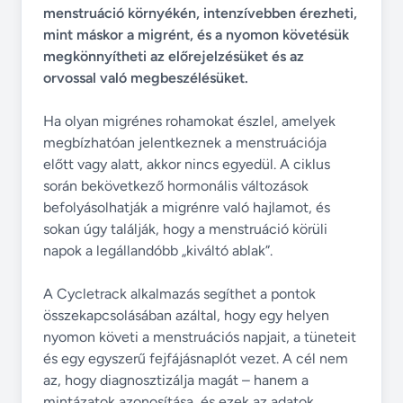
menstruáció környékén, intenzívebben érezheti,
mint máskor a migrént, és a nyomon követésük
megkönnyítheti az előrejelzésüket és az
orvossal való megbeszélésüket.
Ha olyan migrénes rohamokat észlel, amelyek
megbízhatóan jelentkeznek a menstruációja
előtt vagy alatt, akkor nincs egyedül. A ciklus
során bekövetkező hormonális változások
befolyásolhatják a migrénre való hajlamot, és
sokan úgy találják, hogy a menstruáció körüli
napok a legállandóbb „kiváltó ablak”.
A Cycletrack alkalmazás segíthet a pontok
összekapcsolásában azáltal, hogy egy helyen
nyomon követi a menstruációs napjait, a tüneteit
és egy egyszerű fejfájásnaplót vezet. A cél nem
az, hogy diagnosztizálja magát – hanem a
mintázatok azonosítása, és ezek az adatok