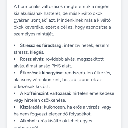
A hormonális változások megteremtik a migrén
kialakulásának hátterét, de más kiváltó okok
gyakran „rontják” azt. Mindenkinek más a kiváltó
okok keveréke, ezért a cél az, hogy azonosítsa a
személyes mintáját.
Stressz és fáradtság:
intenzív hetek, érzelmi
stressz, kiégés.
Rossz alvás:
rövidebb alvás, megszakított
alvás, álmatlanság PMS alatt.
Étkezések kihagyása:
rendszertelen étkezés,
alacsony vércukorszint, hosszú szünetek az
étkezések között.
A koffeinszint változásai:
hirtelen emelkedése
vagy hirtelen csökkenése.
Kiszáradás:
különösen, ha erős a vérzés, vagy
ha nem fogyaszt elegendő folyadékot.
Alkohol:
erős kiváltó ok lehet egyes
embereknél.