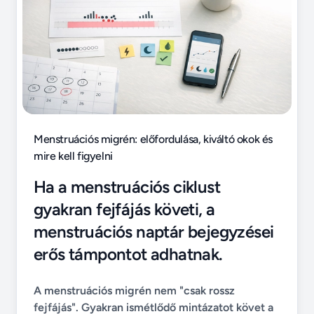
Menstruációs migrén: előfordulása, kiváltó okok és
mire kell figyelni
Ha a menstruációs ciklust
gyakran fejfájás követi, a
menstruációs naptár bejegyzései
erős támpontot adhatnak.
A menstruációs migrén nem "csak rossz
fejfájás". Gyakran ismétlődő mintázatot követ a