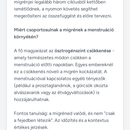
migrénjei legalább három ciklusból kettőben
ismétlődnek, a nyomon követés segíthet
megerősíteni az összefüggést és előre tervezni.
Miért csoportosulnak a migrének a menstruáció
környékén?
A fő magyarázat az
ösztrogénszint csökkenése
-
amely természetes módon csökken a
menstruáció előtti napokban. Egyes embereknél
ez a csökkenés növeli a migrén kockázatát. A
menstruációval kapcsolatos egyéb tényezők
(például a prosztaglandinok, a görcsök okozta
alvászavarok vagy az étvágyváltozások) is
hozzájárulhatnak.
Fontos tanulság: a migréned valódi, és nem "csak
a fejedben létezik". Az időzítés és a kontextus
értékes jelzések.