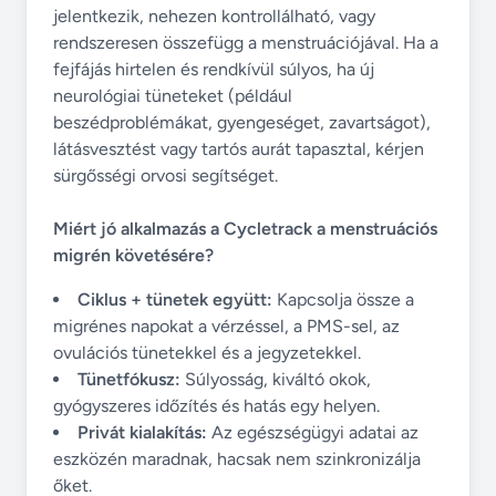
jelentkezik, nehezen kontrollálható, vagy
rendszeresen összefügg a menstruációjával. Ha a
fejfájás hirtelen és rendkívül súlyos, ha új
neurológiai tüneteket (például
beszédproblémákat, gyengeséget, zavartságot),
látásvesztést vagy tartós aurát tapasztal, kérjen
sürgősségi orvosi segítséget.
Miért jó alkalmazás a Cycletrack a menstruációs
migrén követésére?
Ciklus + tünetek együtt:
Kapcsolja össze a
migrénes napokat a vérzéssel, a PMS-sel, az
ovulációs tünetekkel és a jegyzetekkel.
Tünetfókusz:
Súlyosság, kiváltó okok,
gyógyszeres időzítés és hatás egy helyen.
Privát kialakítás:
Az egészségügyi adatai az
eszközén maradnak, hacsak nem szinkronizálja
őket.