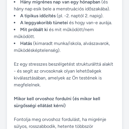
Hány migrénes nap van egy hónapban
(és
hány nap esik bele a menstruációs időszakába).
A tipikus időzítés
(pl. -2. naptól 2. napig).
A leggyakoribb tünetei
és hogy van-e aurája.
Mit próbált ki
és mit működött/nem
működött.
Hatás
(kimaradt munka/iskola, alvászavarok,
működésképtelenség).
Ez egy stresszes beszélgetést strukturálttá alakít
- és segít az orvosoknak olyan lehetőségek
kiválasztásában, amelyek az Ön testének is
megfelelnek.
Mikor kell orvoshoz fordulni (és mikor kell
sürgősségi ellátást kérni)
Fontolja meg orvoshoz fordulást, ha migrénje
súlyos, rosszabbodik, hetente többször