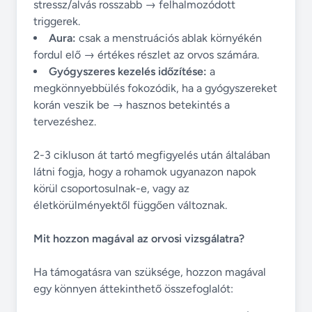
stressz/alvás rosszabb → felhalmozódott
triggerek.
Aura:
csak a menstruációs ablak környékén
fordul elő → értékes részlet az orvos számára.
Gyógyszeres kezelés időzítése:
a
megkönnyebbülés fokozódik, ha a gyógyszereket
korán veszik be → hasznos betekintés a
tervezéshez.
2-3 cikluson át tartó megfigyelés után általában
látni fogja, hogy a rohamok ugyanazon napok
körül csoportosulnak-e, vagy az
életkörülményektől függően változnak.
Mit hozzon magával az orvosi vizsgálatra?
Ha támogatásra van szüksége, hozzon magával
egy könnyen áttekinthető összefoglalót: