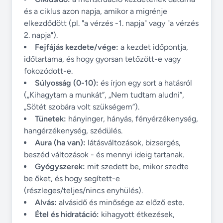
és a ciklus azon napja, amikor a migrénje
elkezdődött (pl. "a vérzés -1. napja" vagy "a vérzés
2. napja").
Fejfájás kezdete/vége:
a kezdet időpontja,
időtartama, és hogy gyorsan tetőzött-e vagy
fokozódott-e.
Súlyosság (0-10):
és írjon egy sort a hatásról
(„Kihagytam a munkát”, „Nem tudtam aludni”,
„Sötét szobára volt szükségem”).
Tünetek:
hányinger, hányás, fényérzékenység,
hangérzékenység, szédülés.
Aura (ha van):
látásváltozások, bizsergés,
beszéd változások - és mennyi ideig tartanak.
Gyógyszerek:
mit szedett be, mikor szedte
be őket, és hogy segített-e
(részleges/teljes/nincs enyhülés).
Alvás:
alvásidő és minősége az előző este.
Étel és hidratáció:
kihagyott étkezések,