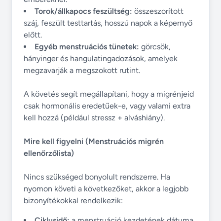
Torok/állkapocs feszültség:
összeszorított
száj, feszült testtartás, hosszú napok a képernyő
előtt.
Egyéb menstruációs tünetek:
görcsök,
hányinger és hangulatingadozások, amelyek
megzavarják a megszokott rutint.
A követés segít megállapítani, hogy a migrénjeid
csak hormonális eredetűek-e, vagy valami extra
kell hozzá (például stressz + alváshiány).
Mire kell figyelni (Menstruációs migrén
ellenőrzőlista)
Nincs szükséged bonyolult rendszerre. Ha
nyomon követi a következőket, akkor a legjobb
bizonyítékokkal rendelkezik:
Ciklusidő:
a menstruáció kezdetének dátuma