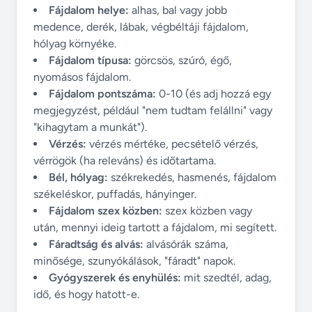
Fájdalom helye:
alhas, bal vagy jobb
medence, derék, lábak, végbéltáji fájdalom,
hólyag környéke.
Fájdalom típusa:
görcsös, szúró, égő,
nyomásos fájdalom.
Fájdalom pontszáma:
0-10 (és adj hozzá egy
megjegyzést, például "nem tudtam felállni" vagy
"kihagytam a munkát").
Vérzés:
vérzés mértéke, pecsételő vérzés,
vérrögök (ha releváns) és időtartama.
Bél, hólyag:
székrekedés, hasmenés, fájdalom
székeléskor, puffadás, hányinger.
Fájdalom szex közben:
szex közben vagy
után, mennyi ideig tartott a fájdalom, mi segített.
Fáradtság és alvás:
alvásórák száma,
minősége, szunyókálások, "fáradt" napok.
Gyógyszerek és enyhülés:
mit szedtél, adag,
idő, és hogy hatott-e.