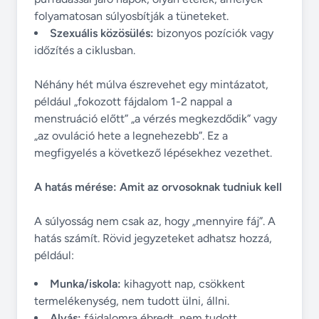
folyamatosan súlyosbítják a tüneteket.
Szexuális közösülés:
bizonyos pozíciók vagy
időzítés a ciklusban.
Néhány hét múlva észrevehet egy mintázatot,
például „fokozott fájdalom 1-2 nappal a
menstruáció előtt” „a vérzés megkezdődik” vagy
„az ovuláció hete a legnehezebb”. Ez a
megfigyelés a következő lépésekhez vezethet.
A hatás mérése: Amit az orvosoknak tudniuk kell
A súlyosság nem csak az, hogy „mennyire fáj”. A
hatás számít. Rövid jegyzeteket adhatsz hozzá,
például:
Munka/iskola:
kihagyott nap, csökkent
termelékenység, nem tudott ülni, állni.
Alvás:
fájdalomra ébredt, nem tudott