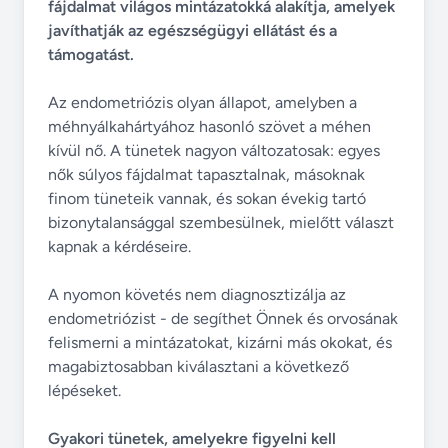
fájdalmat világos mintázatokká alakítja, amelyek
javíthatják az egészségügyi ellátást és a
támogatást.
Az endometriózis olyan állapot, amelyben a
méhnyálkahártyához hasonló szövet a méhen
kívül nő. A tünetek nagyon változatosak: egyes
nők súlyos fájdalmat tapasztalnak, másoknak
finom tüneteik vannak, és sokan évekig tartó
bizonytalansággal szembesülnek, mielőtt választ
kapnak a kérdéseire.
A nyomon követés nem diagnosztizálja az
endometriózist - de segíthet Önnek és orvosának
felismerni a mintázatokat, kizárni más okokat, és
magabiztosabban kiválasztani a következő
lépéseket.
Gyakori tünetek, amelyekre figyelni kell