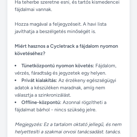
Ha teherbe szeretne esni, és tartós kismedencei
fájdalmai vannak.
Hozza magával a feljegyzéseit. A havi lista
javíthatja a beszélgetés minőségét is.
Miért hasznos a Cycletrack a fájdalom nyomon
követéséhez?
Tünetközpontú nyomon követés:
Fájdalom,
vérzés, fáradtság és jegyzetek egy helyen.
Privát kialakítás:
Az érzékeny egészségügyi
adatok a készüléken maradnak, amíg nem
választja a szinkronizálást.
Offline-központú:
Azonnal rögzítheti a
fájdalmat bárhol - nincs szükség jelre.
Megjegyzés: Ez a tartalom oktató jellegű, és nem
helyettesíti a szakmai orvosi tanácsadást. tanács.