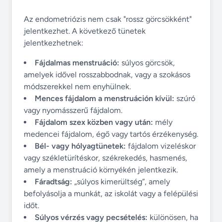
Az endometriózis nem csak "rossz görcsökként"
jelentkezhet. A következő tünetek
jelentkezhetnek:
Fájdalmas menstruáció:
súlyos görcsök,
amelyek idővel rosszabbodnak, vagy a szokásos
módszerekkel nem enyhülnek.
Mences fájdalom a menstruáción kívül:
szúró
vagy nyomásszerű fájdalom.
Fájdalom szex közben vagy után:
mély
medencei fájdalom, égő vagy tartós érzékenység.
Bél- vagy hólyagtünetek:
fájdalom vizeléskor
vagy székletürítéskor, székrekedés, hasmenés,
amely a menstruáció környékén jelentkezik.
Fáradtság:
„súlyos kimerültség”, amely
befolyásolja a munkát, az iskolát vagy a felépülési
időt.
Súlyos vérzés vagy pecsételés:
különösen, ha