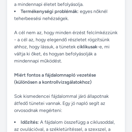
a mindennapi életet befolyásolja.
Termékenységi problémák:
egyes nőknél
teherbeesési nehézségek.
A cél nem az, hogy minden érzést felcímkézzünk
- a cél az, hogy elegendő részletet rögzítsünk
ahhoz, hogy lássuk, a tünetek
ciklikusak
-e, mi
váltja ki őket, és hogyan befolyásolják a
mindennapi működést.
Miért fontos a fájdalomnapló vezetése
(különösen a kontrollvizsgálatokhoz)
Sok kismedencei fájdalommal járó állapotnak
átfedő tünetei vannak. Egy jó napló segít az
orvosodnak megérteni:
Időzítés:
A fájdalom összefügg a ciklusoddal,
az ovulációval, a székletürítéssel, a szexszel, a