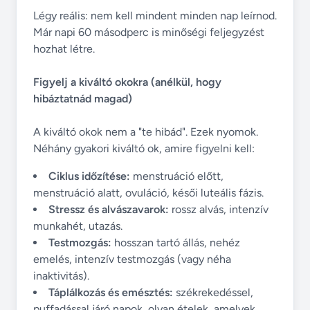
Légy reális: nem kell mindent minden nap leírnod.
Már napi 60 másodperc is minőségi feljegyzést
hozhat létre.
Figyelj a kiváltó okokra (anélkül, hogy
hibáztatnád magad)
A kiváltó okok nem a "te hibád". Ezek nyomok.
Néhány gyakori kiváltó ok, amire figyelni kell:
Ciklus időzítése:
menstruáció előtt,
menstruáció alatt, ovuláció, késői luteális fázis.
Stressz és alvászavarok:
rossz alvás, intenzív
munkahét, utazás.
Testmozgás:
hosszan tartó állás, nehéz
emelés, intenzív testmozgás (vagy néha
inaktivitás).
Táplálkozás és emésztés:
székrekedéssel,
puffadással járó napok, olyan ételek, amelyek