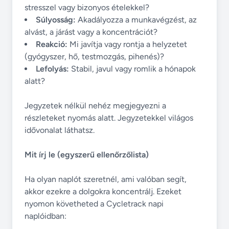
stresszel vagy bizonyos ételekkel?
Súlyosság:
Akadályozza a munkavégzést, az
alvást, a járást vagy a koncentrációt?
Reakció:
Mi javítja vagy rontja a helyzetet
(gyógyszer, hő, testmozgás, pihenés)?
Lefolyás:
Stabil, javul vagy romlik a hónapok
alatt?
Jegyzetek nélkül nehéz megjegyezni a
részleteket nyomás alatt. Jegyzetekkel világos
idővonalat láthatsz.
Mit írj le (egyszerű ellenőrzőlista)
Ha olyan naplót szeretnél, ami valóban segít,
akkor ezekre a dolgokra koncentrálj. Ezeket
nyomon követheted a Cycletrack napi
naplóidban: