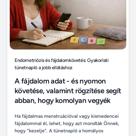
Endometriózis és fájdalomkövetés: Gyakorlati
tünetnapló a jobb ellátáshoz
A fájdalom adat - és nyomon
követése, valamint rögzítése segít
abban, hogy komolyan vegyék
Ha fájdalmas menstruációval vagy kismedencei
fájdalommal él, lehet, hogy azt mondták Önnek,
hogy "kezelje". A tünetnapló a homályos