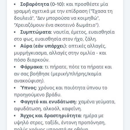
Σοβαρότητα (0-10):
και προσθέστε μία
γραμμή σχετικά με την επίδραση ("Έχασα τη
δουλειά", "Δεν μπορούσα να κοιμηθώ",
"Χρειαζόμουν ένα σκοτεινό δωμάτιο").
Συμπτώματα:
ναυτία, έμετος, ευαισθησία
στο φως, ευαισθησία στον ήχο, ζάλη.
Αύρα (εάν υπάρχει):
οπτικές αλλαγές,
μυρμήγκιασμα, αλλαγές στην ομιλία - και
πόσο διαρκούν.
Φάρμακα:
τι πήρατε, πότε τα πήρατε και
αν σας βοήθησε (μερική/πλήρης/καμία
ανακούφιση).
Ύπνος:
χρόνος και ποιότητα ύπνου το
προηγούμενο βράδυ.
Φαγητό και ενυδάτωση:
χαμένα γεύματα,
αφυδάτωση, αλκοόλ, καφεΐνη.
Άγχος και δραστηριότητα:
ημέρα με
υψηλό στρες, ταξίδι, έντονη προπόνηση,
πολύς χρόνος μπροστά σε οθόνη.