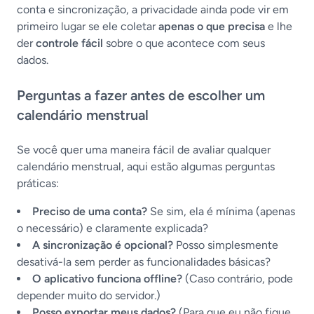
conta e sincronização, a privacidade ainda pode vir em
primeiro lugar se ele coletar
apenas o que precisa
e lhe
der
controle fácil
sobre o que acontece com seus
dados.
Perguntas a fazer antes de escolher um
calendário menstrual
Se você quer uma maneira fácil de avaliar qualquer
calendário menstrual, aqui estão algumas perguntas
práticas:
Preciso de uma conta?
Se sim, ela é mínima (apenas
o necessário) e claramente explicada?
A sincronização é opcional?
Posso simplesmente
desativá-la sem perder as funcionalidades básicas?
O aplicativo funciona offline?
(Caso contrário, pode
depender muito do servidor.)
Posso exportar meus dados?
(Para que eu não fique