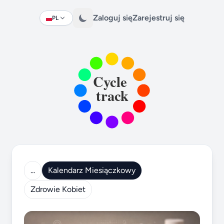
Zaloguj się
Zarejestruj się
PL
Change language
...
Kalendarz Miesiączkowy
Zdrowie Kobiet