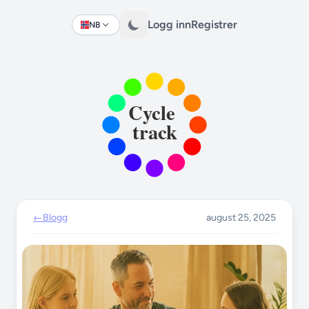
Logg inn
Registrer
NB
Change language
←
Blogg
august 25, 2025