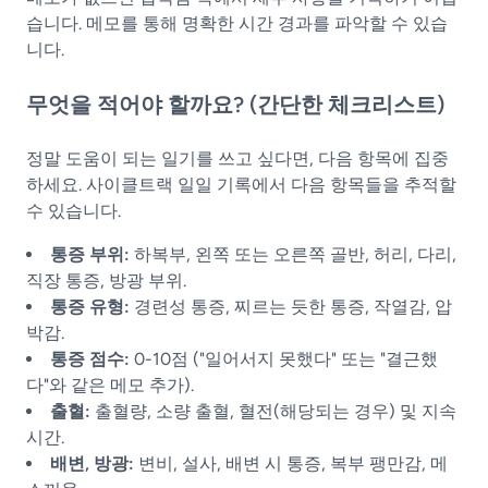
습니다. 메모를 통해 명확한 시간 경과를 파악할 수 있습
니다.
무엇을 적어야 할까요? (간단한 체크리스트)
정말 도움이 되는 일기를 쓰고 싶다면, 다음 항목에 집중
하세요. 사이클트랙 일일 기록에서 다음 항목들을 추적할
수 있습니다.
통증 부위:
하복부, 왼쪽 또는 오른쪽 골반, 허리, 다리,
직장 통증, 방광 부위.
통증 유형:
경련성 통증, 찌르는 듯한 통증, 작열감, 압
박감.
통증 점수:
0-10점 ("일어서지 못했다" 또는 "결근했
다"와 같은 메모 추가).
출혈:
출혈량, 소량 출혈, 혈전(해당되는 경우) 및 지속
시간.
배변, 방광:
변비, 설사, 배변 시 통증, 복부 팽만감, 메