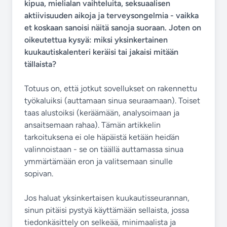
kipua, mielialan vaihteluita, seksuaalisen
aktiivisuuden aikoja ja terveysongelmia - vaikka
et koskaan sanoisi näitä sanoja suoraan. Joten on
oikeutettua kysyä: miksi yksinkertainen
kuukautiskalenteri keräisi tai jakaisi mitään
tällaista?
Totuus on, että jotkut sovellukset on rakennettu
työkaluiksi (auttamaan sinua seuraamaan). Toiset
taas alustoiksi (keräämään, analysoimaan ja
ansaitsemaan rahaa). Tämän artikkelin
tarkoituksena ei ole häpäistä ketään heidän
valinnoistaan - se on täällä auttamassa sinua
ymmärtämään eron ja valitsemaan sinulle
sopivan.
Jos haluat yksinkertaisen kuukautisseurannan,
sinun pitäisi pystyä käyttämään sellaista, jossa
tiedonkäsittely on selkeää, minimaalista ja