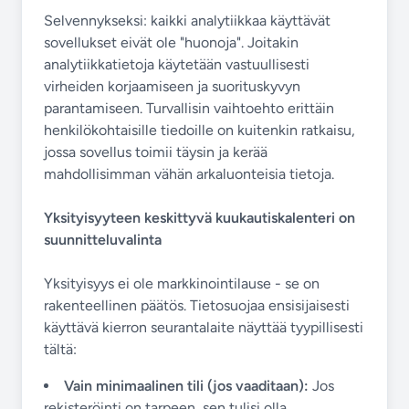
Selvennykseksi: kaikki analytiikkaa käyttävät
sovellukset eivät ole "huonoja". Joitakin
analytiikkatietoja käytetään vastuullisesti
virheiden korjaamiseen ja suorituskyvyn
parantamiseen. Turvallisin vaihtoehto erittäin
henkilökohtaisille tiedoille on kuitenkin ratkaisu,
jossa sovellus toimii täysin ja kerää
mahdollisimman vähän arkaluonteisia tietoja.
Yksityisyyteen keskittyvä kuukautiskalenteri on
suunnitteluvalinta
Yksityisyys ei ole markkinointilause - se on
rakenteellinen päätös. Tietosuojaa ensisijaisesti
käyttävä kierron seurantalaite näyttää tyypillisesti
tältä:
Vain minimaalinen tili (jos vaaditaan):
Jos
rekisteröinti on tarpeen, sen tulisi olla