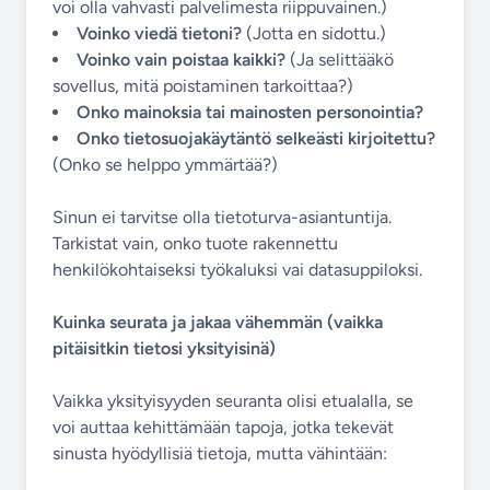
voi olla vahvasti palvelimesta riippuvainen.)
Voinko viedä tietoni?
(Jotta en sidottu.)
Voinko vain poistaa kaikki?
(Ja selittääkö
sovellus, mitä poistaminen tarkoittaa?)
Onko mainoksia tai mainosten personointia?
Onko tietosuojakäytäntö selkeästi kirjoitettu?
(Onko se helppo ymmärtää?)
Sinun ei tarvitse olla tietoturva-asiantuntija.
Tarkistat vain, onko tuote rakennettu
henkilökohtaiseksi työkaluksi vai datasuppiloksi.
Kuinka seurata ja jakaa vähemmän (vaikka
pitäisitkin tietosi yksityisinä)
Vaikka yksityisyyden seuranta olisi etualalla, se
voi auttaa kehittämään tapoja, jotka tekevät
sinusta hyödyllisiä tietoja, mutta vähintään: