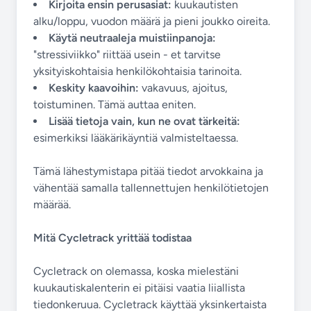
Kirjoita ensin perusasiat:
kuukautisten
alku/loppu, vuodon määrä ja pieni joukko oireita.
Käytä neutraaleja muistiinpanoja:
"stressiviikko" riittää usein - et tarvitse
yksityiskohtaisia henkilökohtaisia tarinoita.
Keskity kaavoihin:
vakavuus, ajoitus,
toistuminen. Tämä auttaa eniten.
Lisää tietoja vain, kun ne ovat tärkeitä:
esimerkiksi lääkärikäyntiä valmisteltaessa.
Tämä lähestymistapa pitää tiedot arvokkaina ja
vähentää samalla tallennettujen henkilötietojen
määrää.
Mitä Cycletrack yrittää todistaa
Cycletrack on olemassa, koska mielestäni
kuukautiskalenterin ei pitäisi vaatia liiallista
tiedonkeruua. Cycletrack käyttää yksinkertaista