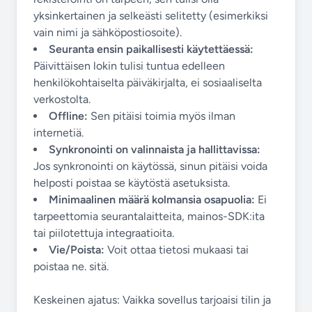
yksinkertainen ja selkeästi selitetty (esimerkiksi
vain nimi ja sähköpostiosoite).
Seuranta ensin paikallisesti käytettäessä:
Päivittäisen lokin tulisi tuntua edelleen
henkilökohtaiselta päiväkirjalta, ei sosiaaliselta
verkostolta.
Offline:
Sen pitäisi toimia myös ilman
internetiä.
Synkronointi on valinnaista ja hallittavissa:
Jos synkronointi on käytössä, sinun pitäisi voida
helposti poistaa se käytöstä asetuksista.
Minimaalinen määrä kolmansia osapuolia:
Ei
tarpeettomia seurantalaitteita, mainos-SDK:ita
tai piilotettuja integraatioita.
Vie/Poista:
Voit ottaa tietosi mukaasi tai
poistaa ne. sitä.
Keskeinen ajatus: Vaikka sovellus tarjoaisi tilin ja