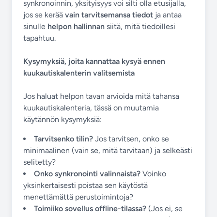
synkronoinnin, yksityisyys voi silti olla etusijalla,
jos se kerää
vain tarvitsemansa tiedot
ja antaa
sinulle
helpon hallinnan
siitä, mitä tiedoillesi
tapahtuu.
Kysymyksiä, joita kannattaa kysyä ennen
kuukautiskalenterin valitsemista
Jos haluat helpon tavan arvioida mitä tahansa
kuukautiskalenteria, tässä on muutamia
käytännön kysymyksiä:
Tarvitsenko tilin?
Jos tarvitsen, onko se
minimaalinen (vain se, mitä tarvitaan) ja selkeästi
selitetty?
Onko synkronointi valinnaista?
Voinko
yksinkertaisesti poistaa sen käytöstä
menettämättä perustoimintoja?
Toimiiko sovellus offline-tilassa?
(Jos ei, se