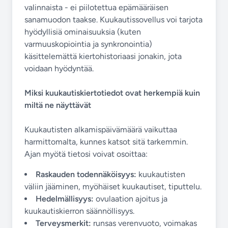
valinnaista - ei piilotettua epämääräisen
sanamuodon taakse. Kuukautissovellus voi tarjota
hyödyllisiä ominaisuuksia (kuten
varmuuskopiointia ja synkronointia)
käsittelemättä kiertohistoriaasi jonakin, jota
voidaan hyödyntää.
Miksi kuukautiskiertotiedot ovat herkempiä kuin
miltä ne näyttävät
Kuukautisten alkamispäivämäärä vaikuttaa
harmittomalta, kunnes katsot sitä tarkemmin.
Ajan myötä tietosi voivat osoittaa:
Raskauden todennäköisyys:
kuukautisten
väliin jääminen, myöhäiset kuukautiset, tiputtelu.
Hedelmällisyys:
ovulaation ajoitus ja
kuukautiskierron säännöllisyys.
Terveysmerkit:
runsas verenvuoto, voimakas