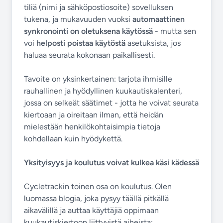
tiliä (nimi ja sähköpostiosoite) sovelluksen
tukena, ja mukavuuden vuoksi
automaattinen
synkronointi on oletuksena käytössä
- mutta sen
voi
helposti poistaa käytöstä
asetuksista, jos
haluaa seurata kokonaan paikallisesti.
Tavoite on yksinkertainen: tarjota ihmisille
rauhallinen ja hyödyllinen kuukautiskalenteri,
jossa on selkeät säätimet - jotta he voivat seurata
kiertoaan ja oireitaan ilman, että heidän
mielestään henkilökohtaisimpia tietoja
kohdellaan kuin hyödykettä.
Yksityisyys ja koulutus voivat kulkea käsi kädessä
Cycletrackin toinen osa on koulutus. Olen
luomassa blogia, joka pysyy täällä pitkällä
aikavälillä ja auttaa käyttäjiä oppimaan
kuukautiskiertoon liittyvistä aiheista: