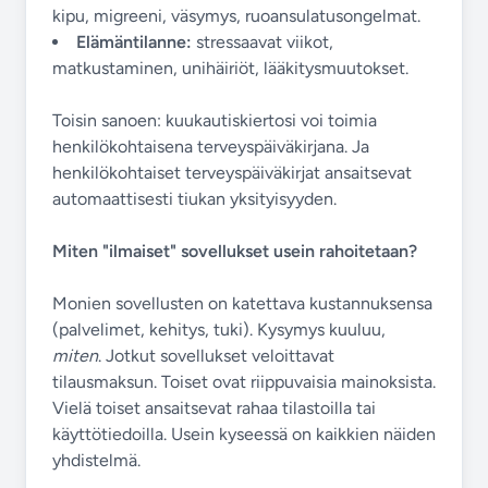
kipu, migreeni, väsymys, ruoansulatusongelmat.
Elämäntilanne:
stressaavat viikot,
matkustaminen, unihäiriöt, lääkitysmuutokset.
Toisin sanoen: kuukautiskiertosi voi toimia
henkilökohtaisena terveyspäiväkirjana. Ja
henkilökohtaiset terveyspäiväkirjat ansaitsevat
automaattisesti tiukan yksityisyyden.
Miten "ilmaiset" sovellukset usein rahoitetaan?
Monien sovellusten on katettava kustannuksensa
(palvelimet, kehitys, tuki). Kysymys kuuluu,
miten
. Jotkut sovellukset veloittavat
tilausmaksun. Toiset ovat riippuvaisia mainoksista.
Vielä toiset ansaitsevat rahaa tilastoilla tai
käyttötiedoilla. Usein kyseessä on kaikkien näiden
yhdistelmä.