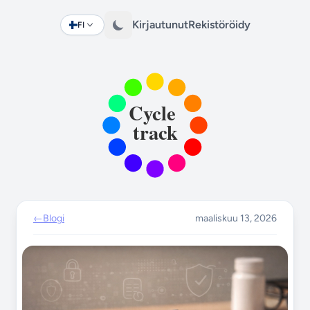
Kirjautunut
Rekistöröidy
FI
Change language
←
Blogi
maaliskuu 13, 2026