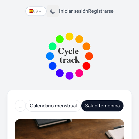
Iniciar sesión
Registrarse
ES
Change language
...
Calendario menstrual
Salud femenina