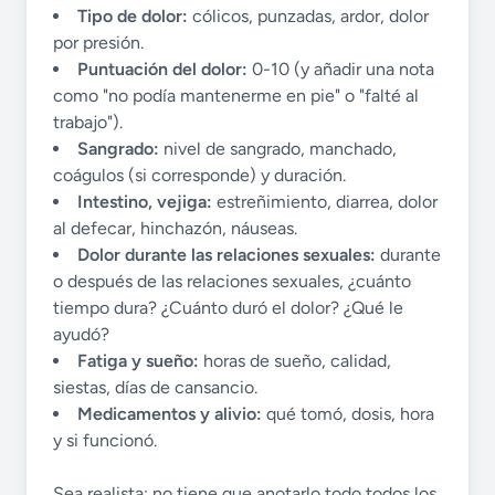
Tipo de dolor:
cólicos, punzadas, ardor, dolor
por presión.
Puntuación del dolor:
0-10 (y añadir una nota
como "no podía mantenerme en pie" o "falté al
trabajo").
Sangrado:
nivel de sangrado, manchado,
coágulos (si corresponde) y duración.
Intestino, vejiga:
estreñimiento, diarrea, dolor
al defecar, hinchazón, náuseas.
Dolor durante las relaciones sexuales:
durante
o después de las relaciones sexuales, ¿cuánto
tiempo dura? ¿Cuánto duró el dolor? ¿Qué le
ayudó?
Fatiga y sueño:
horas de sueño, calidad,
siestas, días de cansancio.
Medicamentos y alivio:
qué tomó, dosis, hora
y si funcionó.
Sea realista: no tiene que anotarlo todo todos los