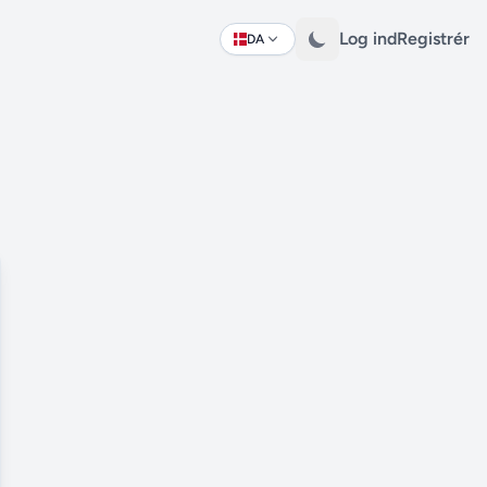
Log ind
Registrér
DA
Change language