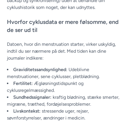
backup og synkronisering) uden at behandle din
cyklushistorik som noget, der kan udnyttes.
Hvorfor cyklusdata er mere følsomme, end
de ser ud til
Datoen, hvor din menstruation starter, virker uskyldig,
indtil du ser nærmere på det. Med tiden kan dine
journaler indikere:
Graviditetssandsynlighed:
Udeblivne
menstruationer, sene cyklusser, pletblødning.
Fertilitet:
Ægløsningstidspunkt og
cyklusregelmæssighed.
Sundhedssignaler:
kraftig blødning, stærke smerter,
migræne, træthed, fordøjelsesproblemer.
Livskontekst:
stressende uger, rejser,
søvnforstyrrelser, ændringer i medicin.