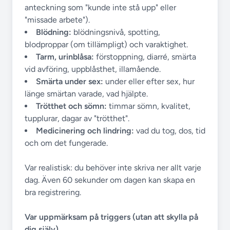
anteckning som "kunde inte stå upp" eller
"missade arbete").
Blödning:
blödningsnivå, spotting,
blodproppar (om tillämpligt) och varaktighet.
Tarm, urinblåsa:
förstoppning, diarré, smärta
vid avföring, uppblåsthet, illamående.
Smärta under sex:
under eller efter sex, hur
länge smärtan varade, vad hjälpte.
Trötthet och sömn:
timmar sömn, kvalitet,
tupplurar, dagar av "trötthet".
Medicinering och lindring:
vad du tog, dos, tid
och om det fungerade.
Var realistisk: du behöver inte skriva ner allt varje
dag. Även 60 sekunder om dagen kan skapa en
bra registrering.
Var uppmärksam på triggers (utan att skylla på
dig själv)