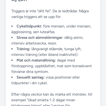
Triggers är inte "ditt fel". De är ledtrådar. Några
vanliga triggers att se upp för:
Cykeltidpunkt:
före mensen, under mensen,
ägglossning, sen lutealfas.
Stress och sömnstörningar:
dålig sömn,
intensiv arbetsvecka, resor.
Träning:
långvarigt stående, tunga lyft,
intensiv träning (eller ibland inaktivitet).
Mat och matsmältning:
dagar med
förstoppning, uppblåsthet, mat som konsekvent
förvärrar dina symtom.
Sexuellt samlag:
vissa positioner eller
tidpunkter i din cykel.
Efter några veckor kan du märka ett mönster, till
exempel "ökad smärta 1-2 dagar innan
blödningen börjar” eller ”veckan för