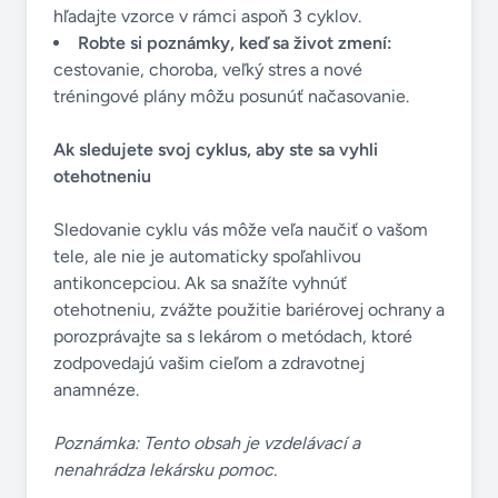
hľadajte vzorce v rámci aspoň 3 cyklov.
Robte si poznámky, keď sa život zmení:
cestovanie, choroba, veľký stres a nové
tréningové plány môžu posunúť načasovanie.
Ak sledujete svoj cyklus, aby ste sa vyhli
otehotneniu
Sledovanie cyklu vás môže veľa naučiť o vašom
tele, ale nie je automaticky spoľahlivou
antikoncepciou. Ak sa snažíte vyhnúť
otehotneniu, zvážte použitie bariérovej ochrany a
porozprávajte sa s lekárom o metódach, ktoré
zodpovedajú vašim cieľom a zdravotnej
anamnéze.
Poznámka: Tento obsah je vzdelávací a
nenahrádza lekársku pomoc.