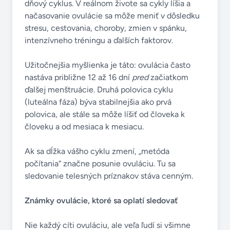
dňový cyklus. V reálnom živote sa cykly líšia a
načasovanie ovulácie sa môže meniť v dôsledku
stresu, cestovania, choroby, zmien v spánku,
intenzívneho tréningu a ďalších faktorov.
Užitočnejšia myšlienka je táto: ovulácia často
nastáva približne 12 až 16 dní
pred
začiatkom
ďalšej menštruácie. Druhá polovica cyklu
(luteálna fáza) býva stabilnejšia ako prvá
polovica, ale stále sa môže líšiť od človeka k
človeku a od mesiaca k mesiacu.
Ak sa dĺžka vášho cyklu zmení, „metóda
počítania“ značne posunie ovuláciu. Tu sa
sledovanie telesných príznakov stáva cenným.
Známky ovulácie, ktoré sa oplatí sledovať
Nie každý cíti ovuláciu, ale veľa ľudí si všimne