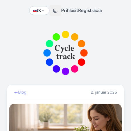
Prihlásiť
Registrácia
SK
Change language
←
Blog
2. január 2026