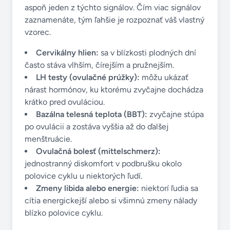
aspoň jeden z týchto signálov. Čím viac signálov
zaznamenáte, tým ľahšie je rozpoznať váš vlastný
vzorec.
Cervikálny hlien:
sa v blízkosti plodných dní
často stáva vlhším, čírejším a pružnejším.
LH testy (ovulačné prúžky):
môžu ukázať
nárast hormónov, ku ktorému zvyčajne dochádza
krátko pred ovuláciou.
Bazálna telesná teplota (BBT):
zvyčajne stúpa
po ovulácii a zostáva vyššia až do ďalšej
menštruácie.
Ovulačná bolesť (mittelschmerz):
jednostranný diskomfort v podbrušku okolo
polovice cyklu u niektorých ľudí.
Zmeny libida alebo energie:
niektorí ľudia sa
cítia energickejší alebo si všimnú zmeny nálady
blízko polovice cyklu.