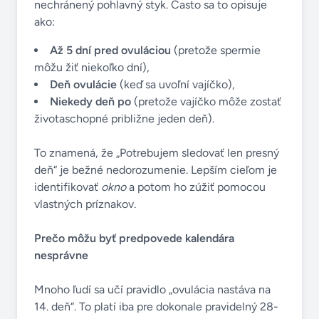
nechránený pohlavný styk. Často sa to opisuje
ako:
Až 5 dní pred ovuláciou
(pretože spermie
môžu žiť niekoľko dní),
Deň ovulácie
(keď sa uvoľní vajíčko),
Niekedy deň po
(pretože vajíčko môže zostať
životaschopné približne jeden deň).
To znamená, že „Potrebujem sledovať len presný
deň“ je bežné nedorozumenie. Lepším cieľom je
identifikovať
okno
a potom ho zúžiť pomocou
vlastných príznakov.
Prečo môžu byť predpovede kalendára
nesprávne
Mnoho ľudí sa učí pravidlo „ovulácia nastáva na
14. deň“. To platí iba pre dokonale pravidelný 28-