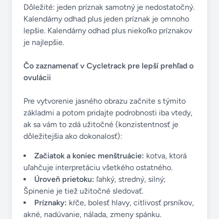
Dôležité: jeden príznak samotný je nedostatočný.
Kalendárny odhad plus jeden príznak je omnoho
lepšie. Kalendárny odhad plus niekoľko príznakov
je najlepšie.
Čo zaznamenať v Cycletrack pre lepší prehľad o
ovulácii
Pre vytvorenie jasného obrazu začnite s týmito
základmi a potom pridajte podrobnosti iba vtedy,
ak sa vám to zdá užitočné (konzistentnosť je
dôležitejšia ako dokonalosť):
Začiatok a koniec menštruácie:
kotva, ktorá
uľahčuje interpretáciu všetkého ostatného.
Úroveň prietoku:
ľahký, stredný, silný;
Špinenie je tiež užitočné sledovať.
Príznaky:
kŕče, bolesť hlavy, citlivosť prsníkov,
akné, nadúvanie, nálada, zmeny spánku.