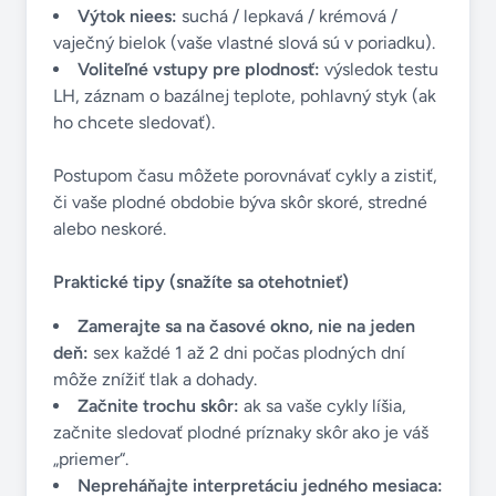
Výtok niees:
suchá / lepkavá / krémová /
vaječný bielok (vaše vlastné slová sú v poriadku).
Voliteľné vstupy pre plodnosť:
výsledok testu
LH, záznam o bazálnej teplote, pohlavný styk (ak
ho chcete sledovať).
Postupom času môžete porovnávať cykly a zistiť,
či vaše plodné obdobie býva skôr skoré, stredné
alebo neskoré.
Praktické tipy (snažíte sa otehotnieť)
Zamerajte sa na časové okno, nie na jeden
deň:
sex každé 1 až 2 dni počas plodných dní
môže znížiť tlak a dohady.
Začnite trochu skôr:
ak sa vaše cykly líšia,
začnite sledovať plodné príznaky skôr ako je váš
„priemer“.
Nepreháňajte interpretáciu jedného mesiaca: