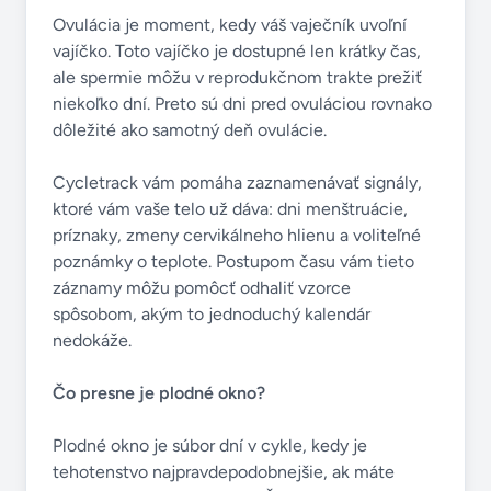
Ovulácia je moment, kedy váš vaječník uvoľní
vajíčko. Toto vajíčko je dostupné len krátky čas,
ale spermie môžu v reprodukčnom trakte prežiť
niekoľko dní. Preto sú dni pred ovuláciou rovnako
dôležité ako samotný deň ovulácie.
Cycletrack vám pomáha zaznamenávať signály,
ktoré vám vaše telo už dáva: dni menštruácie,
príznaky, zmeny cervikálneho hlienu a voliteľné
poznámky o teplote. Postupom času vám tieto
záznamy môžu pomôcť odhaliť vzorce
spôsobom, akým to jednoduchý kalendár
nedokáže.
Čo presne je plodné okno?
Plodné okno je súbor dní v cykle, kedy je
tehotenstvo najpravdepodobnejšie, ak máte