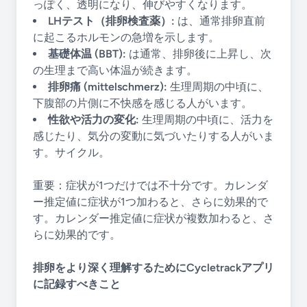
っぽく、透明になり、伸びやすくなります。
LHテスト（排卵検査薬）:
は、通常排卵直前
に起こるホルモンの急増を示します。
基礎体温 (BBT):
は通常、排卵後に上昇し、次
の生理まで高い体温が続きます。
排卵痛 (mittelschmerz):
生理周期の中頃に、
下腹部の片側に不快感を感じる人がいます。
性欲や活力の変化:
生理周期の中頃に、活力を
感じたり、気分の変動に気づいたりする人がいま
す。サイクル。
重要：症状が1つだけでは不十分です。カレンダ
ー推定値に症状が1つ加わると、さらに効果的で
す。カレンダー推定値に症状が複数加わると、さ
らに効果的です。
排卵をより深く理解するためにCycletrackアプリ
に記録すべきこと