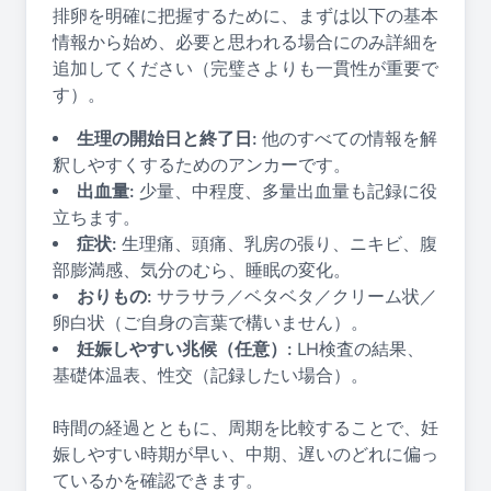
排卵を明確に把握するために、まずは以下の基本
情報から始め、必要と思われる場合にのみ詳細を
追加してください（完璧さよりも一貫性が重要で
す）。
生理の開始日と終了日:
他のすべての情報を解
釈しやすくするためのアンカーです。
出血量:
少量、中程度、多量出血量も記録に役
立ちます。
症状:
生理痛、頭痛、乳房の張り、ニキビ、腹
部膨満感、気分のむら、睡眠の変化。
おりもの:
サラサラ／ベタベタ／クリーム状／
卵白状（ご自身の言葉で構いません）。
妊娠しやすい兆候（任意）:
LH検査の結果、
基礎体温表、性交（記録したい場合）。
時間の経過とともに、周期を比較することで、妊
娠しやすい時期が早い、中期、遅いのどれに偏っ
ているかを確認できます。