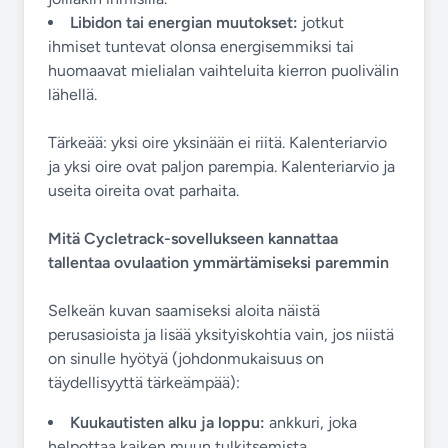
Libidon tai energian muutokset:
jotkut
ihmiset tuntevat olonsa energisemmiksi tai
huomaavat mielialan vaihteluita kierron puolivälin
lähellä.
Tärkeää: yksi oire yksinään ei riitä. Kalenteriarvio
ja yksi oire ovat paljon parempia. Kalenteriarvio ja
useita oireita ovat parhaita.
Mitä Cycletrack-sovellukseen kannattaa
tallentaa ovulaation ymmärtämiseksi paremmin
Selkeän kuvan saamiseksi aloita näistä
perusasioista ja lisää yksityiskohtia vain, jos niistä
on sinulle hyötyä (johdonmukaisuus on
täydellisyyttä tärkeämpää):
Kuukautisten alku ja loppu:
ankkuri, joka
helpottaa kaiken muun tulkitsemista.