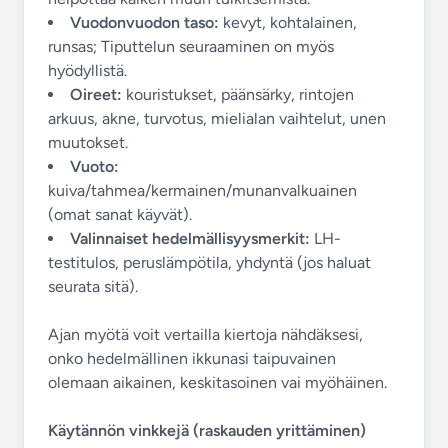
Vuodonvuodon taso:
kevyt, kohtalainen,
runsas; Tiputtelun seuraaminen on myös
hyödyllistä.
Oireet:
kouristukset, päänsärky, rintojen
arkuus, akne, turvotus, mielialan vaihtelut, unen
muutokset.
Vuoto:
kuiva/tahmea/kermainen/munanvalkuainen
(omat sanat käyvät).
Valinnaiset hedelmällisyysmerkit:
LH-
testitulos, peruslämpötila, yhdyntä (jos haluat
seurata sitä).
Ajan myötä voit vertailla kiertoja nähdäksesi,
onko hedelmällinen ikkunasi taipuvainen
olemaan aikainen, keskitasoinen vai myöhäinen.
Käytännön vinkkejä (raskauden yrittäminen)