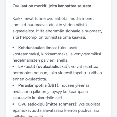
Ovulaation merkit, joita kannattaa seurata
Kaikki eivät tunne ovulaatiota, mutta monet
ihmiset huomaavat ainakin yhden näistä
signaaleista. Mitä enemmän signaaleja huomaat,
sitä helpompi on tunnistaa oma kaavasi.
Kohdunkaulan limaa:
tulee usein
kosteammaksi, kirkkaammaksi ja venyvämmäksi
hedelmällisten päivien lähellä.
LH-testit (ovulaatioliuskat):
voivat osoittaa
hormonien nousun, joka yleensä tapahtuu vähän
ennen ovulaatiota.
Peruslämpötila (BBT):
nousee yleensä
ovulaation jälkeen ja pysyy korkeampana
seuraaviin kuukautisiin asti.
Ovulaatiokipu (mittelschmerz):
yksipuolista
epämukavuutta alavatsassa kierron puolivälissä
joillakin ihmisillä.