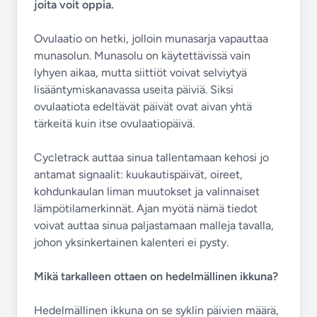
joita voit oppia.
Ovulaatio on hetki, jolloin munasarja vapauttaa
munasolun. Munasolu on käytettävissä vain
lyhyen aikaa, mutta siittiöt voivat selviytyä
lisääntymiskanavassa useita päiviä. Siksi
ovulaatiota edeltävät päivät ovat aivan yhtä
tärkeitä kuin itse ovulaatiopäivä.
Cycletrack auttaa sinua tallentamaan kehosi jo
antamat signaalit: kuukautispäivät, oireet,
kohdunkaulan liman muutokset ja valinnaiset
lämpötilamerkinnät. Ajan myötä nämä tiedot
voivat auttaa sinua paljastamaan malleja tavalla,
johon yksinkertainen kalenteri ei pysty.
Mikä tarkalleen ottaen on hedelmällinen ikkuna?
Hedelmällinen ikkuna on se syklin päivien määrä,