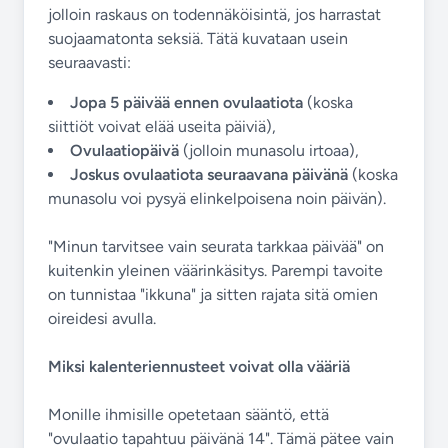
jolloin raskaus on todennäköisintä, jos harrastat
suojaamatonta seksiä. Tätä kuvataan usein
seuraavasti:
Jopa 5 päivää ennen ovulaatiota
(koska
siittiöt voivat elää useita päiviä),
Ovulaatiopäivä
(jolloin munasolu irtoaa),
Joskus ovulaatiota seuraavana päivänä
(koska
munasolu voi pysyä elinkelpoisena noin päivän).
"Minun tarvitsee vain seurata tarkkaa päivää" on
kuitenkin yleinen väärinkäsitys. Parempi tavoite
on tunnistaa "ikkuna" ja sitten rajata sitä omien
oireidesi avulla.
Miksi kalenteriennusteet voivat olla vääriä
Monille ihmisille opetetaan sääntö, että
"ovulaatio tapahtuu päivänä 14". Tämä pätee vain