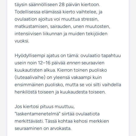
täysin säännölliseen 28 päivän kiertoon.
Todellisessa elämässä kierto vaihtelee, ja
ovulaation ajoitus voi muuttua stressin,
matkustamisen, sairauden, unen muutosten,
intensiivisen liikunnan ja muiden tekijöiden
vuoksi.
Hyödyllisempi ajatus on tämä: ovulaatio tapahtuu
usein noin 12–16 päivää
ennen
seuraavien
kuukautisten alkua. Kierron toinen puolisko
(luteaalivaihe) on yleensä vakaampi kuin
ensimmäinen puolisko, mutta se voi silti vaihdella
henkilöstä toiseen ja kuukaudesta toiseen.
Jos kiertosi pituus muuttuu,
"laskentamenetelmä" siirtää ovulaatiota
merkittävästi. Tässä kohtaa kehosi merkkien
seuraaminen on arvokasta.