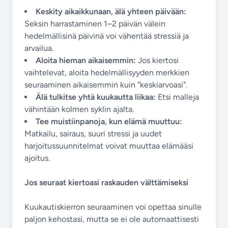
Keskity aikaikkunaan, älä yhteen päivään:
Seksin harrastaminen 1–2 päivän välein
hedelmällisinä päivinä voi vähentää stressiä ja
arvailua.
Aloita hieman aikaisemmin:
Jos kiertosi
vaihtelevat, aloita hedelmällisyyden merkkien
seuraaminen aikaisemmin kuin "keskiarvoasi".
Älä tulkitse yhtä kuukautta liikaa:
Etsi malleja
vähintään kolmen syklin ajalta.
Tee muistiinpanoja, kun elämä muuttuu:
Matkailu, sairaus, suuri stressi ja uudet
harjoitussuunnitelmat voivat muuttaa elämääsi
ajoitus.
Jos seuraat kiertoasi raskauden välttämiseksi
Kuukautiskierron seuraaminen voi opettaa sinulle
paljon kehostasi, mutta se ei ole automaattisesti