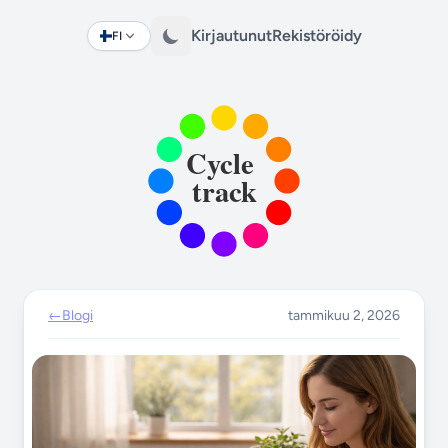
Kirjautunut
Rekistöröidy
FI
Change language
←
Blogi
tammikuu 2, 2026