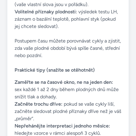
(vaše vlastní slova jsou v pořádku).
Volitelné příznaky plodnosti:
výsledek testu LH,
záznam o bazální teplotě, pohlavní styk (pokud
jej chcete sledovat).
Postupem času můžete porovnávat cykly a zjistit,
zda vaše plodné období bývá spíše časné, střední
nebo pozdní.
Praktické tipy (snažíte se otěhotnět)
Zaměřte se na časové okno, ne na jeden den:
sex každé 1 až 2 dny během plodných dnů může
snížit tlak a dohady.
Začněte trochu dříve:
pokud se vaše cykly liší,
začněte sledovat plodné příznaky dříve než je váš
„průměr“.
Nepřehánějte interpretaci jednoho měsíce:
hledejte vzorce v rámci alespoň 3 cyklů.