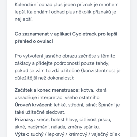
Kalendární odhad plus jeden příznak je mnohem
lepší. Kalendární odhad plus několik příznaků je
nejlepší.
Co zaznamenat v aplikaci Cycletrack pro lepší
přehled o ovulaci
Pro vytvoření jasného obrazu začněte s těmito
základy a přidejte podrobnosti pouze tehdy,
pokud se vám to zdá užitečné (konzistentnost je
důležitější než dokonalost):
Začátek a konec menstruace:
kotva, která
usnadňuje interpretaci všeho ostatního.
Úroveň krvácení:
lehké, střední, silné; Špinění je
také užitečné sledovat.
Příznaky:
křeče, bolest hlavy, citlivost prsou,
akné, nadýmání, nálada, změny spánku.
Výtek:
suchý / lepkavý / krémový / vaječný bílek