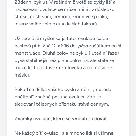
28denní cyklus. V reálném životě se cykly liší a
načasování ovulace se může měnit v důsledku
stresu, cestování, nemoci, změn ve spánku,
intenzivního tréninku a dalších faktorů.
Užitečnější myšlenka je tato: ovulace často
nastává přibližně 12 až 16 dní
před
začátkem další
menstruace. Druhá polovina cyklu (luteální fáze)
bývá stabilnější než první polovina, ale stále se
může lišit od člověka k člověku a od měsíce k
měsíci.
Pokud se délka vašeho cyklu změní, „metoda
počítání“ značně posune ovulaci. Zde se
sledování tělesných příznaků stává cenným.
Známky ovulace, které se vyplatí sledovat
Ne každý cítí ovulaci, ale mnoho lidí si všimne