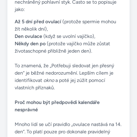
nechráněný pohlavní styk. Často se to popisuje
jako:
Až 5 dní před ovulací
(protože spermie mohou
žít několik dní),
Den ovulace
(když se uvolní vajíčko),
Někdy den po
(protože vajíčko může zůstat
životaschopné přibližně jeden den).
To znamená, že „Potřebuji sledovat jen přesný
den“ je běžné nedorozumění. Lepším cílem je
identifikovat
okno
a poté jej zúžit pomocí
vlastních příznaků.
Proč mohou být předpovědi kalendáře
nesprávné
Mnoho lidí se učí pravidlo „ovulace nastává na 14.
den“. To platí pouze pro dokonale pravidelný