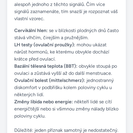
alespoň jednoho z těchto signálů. Čím více
signálů zaznamenáte, tím snazší je rozpoznat váš
vlastní vzorec.
Cervikální hlen:
se v blízkosti plodných dnů často
stává vlhčím, čirejším a pružnějším.
LH testy (ovulační proužky):
mohou ukázat
nárůst hormonů, ke kterému obvykle dochází
krátce před ovulací.
Bazální tělesná teplota (BBT):
obvykle stoupá po
ovulaci a zůstává vyšší až do další menstruace.
Ovulační bolest (mittelschmerz):
jednostranný
diskomfort v podbřišku kolem poloviny cyklu u
některých lidí.
Změny libida nebo energie:
někteří lidé se cítí
energičtější nebo si všimnou změny nálady blízko
poloviny cyklu.
Důležité: jeden příznak samotný je nedostatečný.